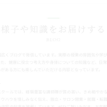
の様子や知識をお届けする
BLOG
幅広くブログで発信しています。実際の授業の雰囲気や学
また、健康に役立つ考え方や身体についての知識など、日
心がある方にも楽しんでいただける内容となっています。
す
スクールでは、経験豊富な講師陣が質の高い、きめ細やか
ノウハウを惜しみなく伝え、独立・サロン開業・就職・転
い内容の記事を掲載しています。ぜひご覧いただき、お気