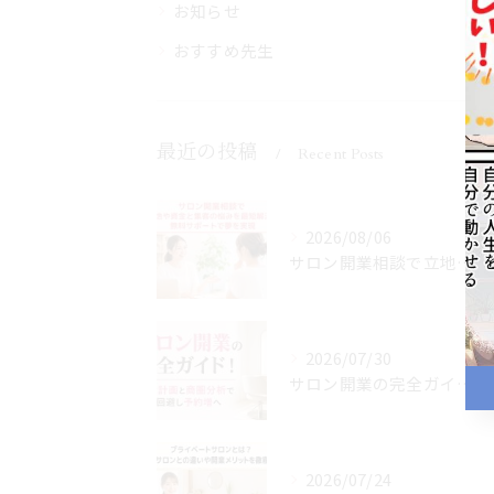
お知らせ
おすすめ先生
最近の投稿
Recent Posts
2026/08/06
サロン開業相談で立地や資金と集客の悩みを最短解決！無料サポートで夢を実現
2026/07/30
サロン開業の完全ガイド！資金計画と商圏分析で失敗回避し予約増へ
2026/07/24