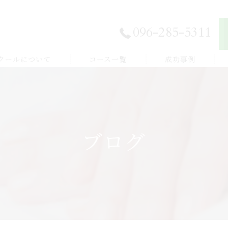
096-285-5311
スクールについて
コース一覧
成功事例
独立開業したい
E登録
副業から始めたい
ブログ
体験談
家族を癒したい
紹介
健康を学びたい