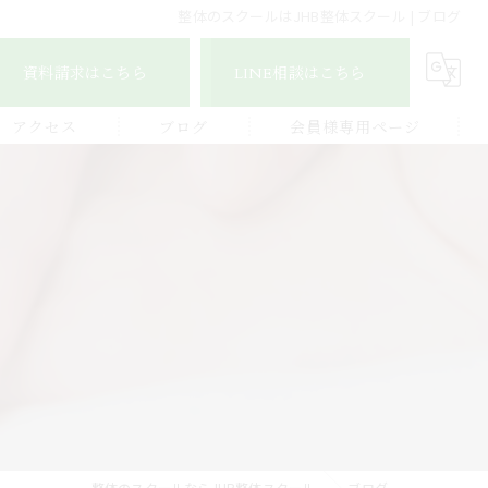
整体のスクールはJHB整体スクール | ブログ
資料請求はこちら
LINE相談はこちら
アクセス
ブログ
会員様専用ページ
宇城地区
コラム
認定整体師コース
宇城市三角地区
ストレッチ整体アドバイザー
宇城市松橋地区
顔つぼコース
熊本南地区
メディカルリンパボディコース
ビワの葉温熱療法
整体のスクールならJHB整体スクール
ブログ