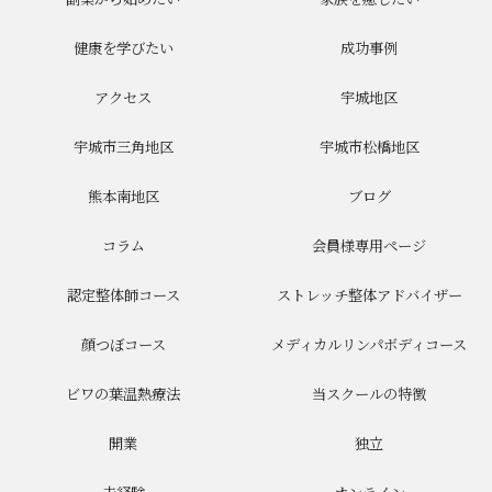
副業から始めたい
家族を癒したい
健康を学びたい
成功事例
アクセス
宇城地区
宇城市三角地区
宇城市松橋地区
熊本南地区
ブログ
コラム
会員様専用ページ
認定整体師コース
ストレッチ整体アドバイザー
顔つぼコース
メディカルリンパボディコース
ビワの葉温熱療法
当スクールの特徴
開業
独立