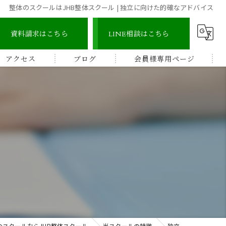
整体のスクールはJHB整体スクール | 独立に向けた的確なアドバイス
資料請求はこちら
LINE相談はこちら
アクセス
ブログ
会員様専用ページ
宇城地区
コラム
認定整体師コース
宇城市三角地区
ストレッチ整体アドバイザー
宇城市松橋地区
顔つぼコース
熊本南地区
メディカルリンパボディコース
ビワの葉温熱療法
のスクールならJHB整体スクール
当スクールの特徴
独立