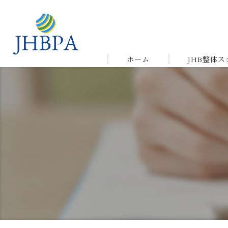
ホーム
JHB整体
受講の流れ
メルマガ&LIN
受講生の声＆
ゆかりの店舗
よくある質問