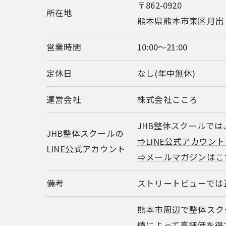
〒862-0920
所在地
熊本県熊本市東区月出
営業時間
10:00～21:00
定休日
なし(年中無休)
運営会社
株式会社こころ
JHB整体スクールで
JHB整体スクールの
⇒LINE公式アカウン
LINE公式アカウント
⇒メールマガジンはこ
備考
ストリートビューでは
熊本市周辺で整体スク
績によって高評価を得