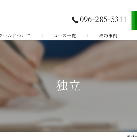
096-285-5311
スクールについて
コース一覧
成功事例
独立開業したい
E登録
副業から始めたい
独立
体験談
家族を癒したい
紹介
健康を学びたい
整体