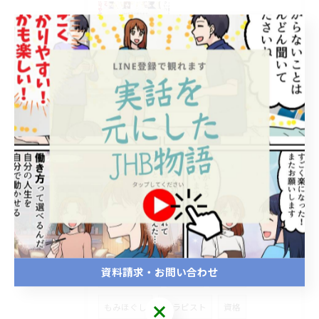
2026/07/05
整体初心者向け簡単副業指南
2026/07/02
熊本県の整体スクールで学ぶオーナー収益アップとフランチャイズ・代理店の始め方
タグ
Tags
整体
スクール
安い
短期
資料請求・お問い合わせ
マンツーマン
足つぼ
リンパ
もみほぐし
セラピスト
資格