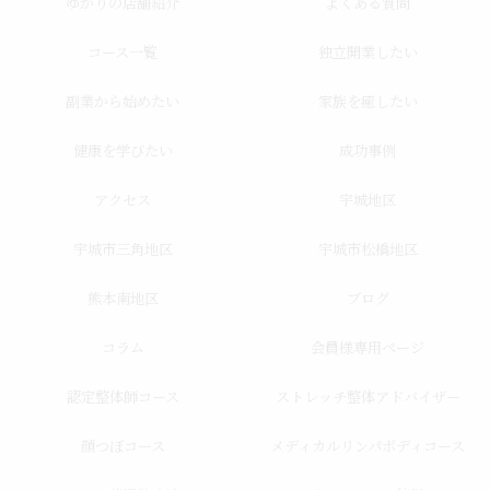
ゆかりの店舗紹介
よくある質問
コース一覧
独立開業したい
副業から始めたい
家族を癒したい
健康を学びたい
成功事例
アクセス
宇城地区
宇城市三角地区
宇城市松橋地区
熊本南地区
ブログ
コラム
会員様専用ページ
認定整体師コース
ストレッチ整体アドバイザー
顔つぼコース
メディカルリンパボディコース