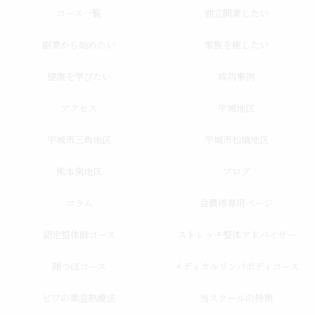
コース一覧
独立開業したい
副業から始めたい
家族を癒したい
健康を学びたい
成功事例
アクセス
宇城地区
宇城市三角地区
宇城市松橋地区
熊本南地区
ブログ
コラム
会員様専用ページ
認定整体師コース
ストレッチ整体アドバイザー
顔つぼコース
メディカルリンパボディコース
ビワの葉温熱療法
当スクールの特徴