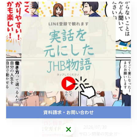
スクールブログ
おすすめ書籍
お知らせ
おすすめ先生
最近の投稿
Recent Posts
2026/08/06
サロン開業相談で立地や資金と集客の悩みを最短解決！無料サポートで夢を実現
資料請求・お問い合わせ
2026/07/30
サロン開業の完全ガイド！資金計画と商圏分析で失敗回避し予約増へ