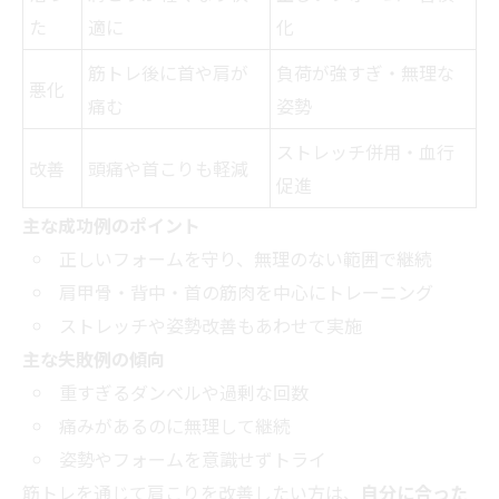
た
適に
化
筋トレ後に首や肩が
負荷が強すぎ・無理な
悪化
痛む
姿勢
ストレッチ併用・血行
改善
頭痛や首こりも軽減
促進
主な成功例のポイント
正しいフォームを守り、無理のない範囲で継続
肩甲骨・背中・首の筋肉を中心にトレーニング
ストレッチや姿勢改善もあわせて実施
主な失敗例の傾向
重すぎるダンベルや過剰な回数
痛みがあるのに無理して継続
姿勢やフォームを意識せずトライ
筋トレを通じて肩こりを改善したい方は、
自分に合った