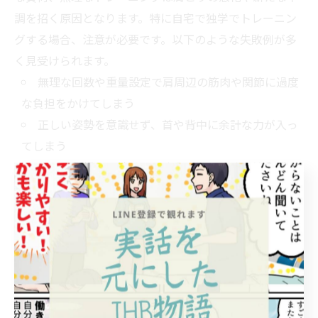
調を招く原因となります。特に自宅で独学でトレーニン
グする場合、注意が必要です。以下のような失敗例が多
く見受けられます。
無理な回数や重量設定で肩周辺の筋肉や関節に過度
な負担をかけてしまう
正しい姿勢を意識せず、首や背中に余計な力が入っ
てしまう
痛みを無視して続けてしまうことで炎症や違和感を
悪化させる
筋トレは正しいやり方で行うことで初めて肩こり改善に
つながります。自分の体の状態をしっかり確認しなが
ら、無理なく継続することが大切です。
筋トレで肩こりが悪化・ひどくなる原因と対策
肩こりが筋トレで悪化する主な理由は、フォームの崩れ