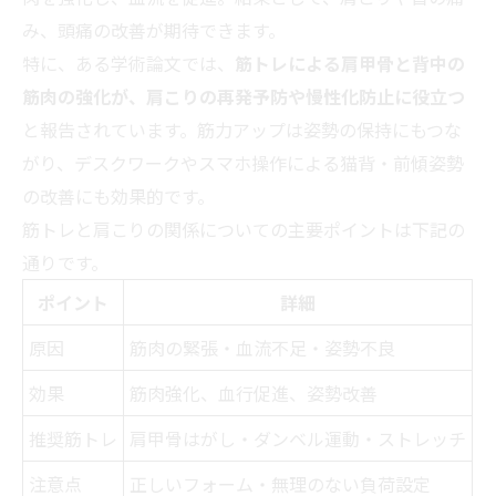
み、頭痛の改善が期待できます。
特に、ある学術論文では、
筋トレによる肩甲骨と背中の
筋肉の強化が、肩こりの再発予防や慢性化防止に役立つ
と報告されています。筋力アップは姿勢の保持にもつな
がり、デスクワークやスマホ操作による猫背・前傾姿勢
の改善にも効果的です。
筋トレと肩こりの関係についての主要ポイントは下記の
通りです。
ポイント
詳細
原因
筋肉の緊張・血流不足・姿勢不良
効果
筋肉強化、血行促進、姿勢改善
推奨筋トレ
肩甲骨はがし・ダンベル運動・ストレッチ
注意点
正しいフォーム・無理のない負荷設定