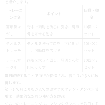
を紹介します。
トレーニ
回数・頻
ポイント
ング名
度
肩甲骨は
背中で両肘を後ろに引き、肩甲
10回×2
がし
骨を寄せる動き
セット
タオルス
タオルを使って肩を上下に動か
10回×2
トレッチ
し、可動域を広げる
セット
アームサ
両腕を大きく回し、肩周りの筋
10回×2
ークル
肉をほぐす
セット
毎日継続することで血行が促進され、肩こりが徐々に改
善します。
筋トレで肩こりをジムでのおすすめマシン・ダンベル活
用法 - 効果的な器具の使い方を解説
ジムでのトレーニングは、マシンやダンベルを活用する