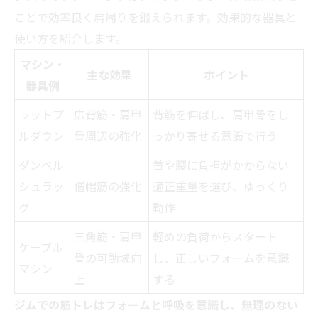
ことで効率良く肩周りを鍛えられます。効果的な器具と
使い方を紹介します。
マシン・
主な効果
ポイント
器具例
ラットプ
広背筋・肩甲
背筋を伸ばし、肩甲骨をし
ルダウン
骨周辺の強化
っかり寄せる意識で行う
ダンベル
首や腰に負担がかからない
シュラッ
僧帽筋の強化
適正重量を選び、ゆっくり
グ
動作
三角筋・肩甲
軽めの負荷からスタート
ケーブル
骨の可動域向
し、正しいフォームを意識
マシン
上
する
ジムでの筋トレはフォームと呼吸を意識し、無理のない