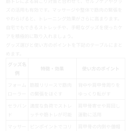
筋トレによる肩こり対策と合わせて、セルフケアやグッ
ズの活用も有効です。マッサージや整体で筋肉の緊張を
やわらげると、トレーニング効果がさらに高まります。
自宅でもできるストレッチや、手軽なグッズを使ったケ
アを積極的に取り入れましょう。
グッズ選びと使い方のポイントを下記のテーブルにまと
めます。
グッズ名
特徴・効果
使い方のポイント
例
フォーム
筋膜リリースで筋肉
背中や肩甲骨周りを
ローラー
の緊張をほぐす
ゆっくり転がす
セラバン
適度な負荷でストレ
肩甲骨寄せや肩回し
ド
ッチや筋トレが可能
運動に活用
マッサー
ピンポイントでコリ
肩甲骨の内側や僧帽