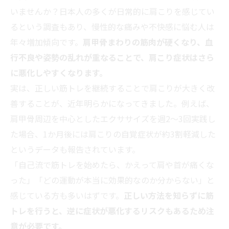
いませんか？日本人の多くが日常的に肩こりを感じてい
るという調査もあり、慢性的な痛みや不快感に悩む人は
年々増加傾向です。
肩甲骨まわりの筋肉が硬くなり、血
行不良や姿勢の乱れが重なることで、肩こり症状はさら
に悪化しやすくなります。
実は、正しい筋トレを継続することで肩こりが大きく改
善することが、近年明らかになってきました。例えば、
肩甲骨周辺を中心としたエクササイズを週2～3回実践し
た場合、1か月後には肩こりの自覚症状が約3割軽減した
というデータも報告されています。
「自己流で筋トレを始めたら、かえって肩や首が痛くな
った」「どの運動が本当に効果的なのか分からない」と
感じている方も多いはずです。
正しい方法を知らずに筋
トレを行うと、逆に症状が悪化するリスクもあるため注
意が必要です。