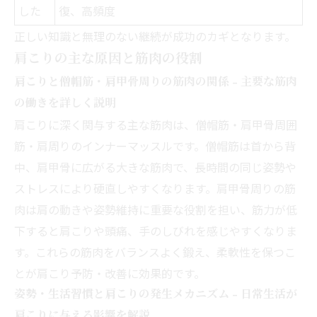
した
復、高頻度
正しい知識と無理のない継続が成功のカギとなります。
肩こりの主な原因と筋肉の役割
肩こりと僧帽筋・肩甲骨周りの筋肉の関係 - 主要な筋肉
の働きを詳しく説明
肩こりに深く関与する主な筋肉は、僧帽筋・肩甲骨周囲
筋・肩周りのインナーマッスルです。僧帽筋は首から背
中、肩甲骨に広がる大きな筋肉で、長時間の同じ姿勢や
ストレスにより硬直しやすくなります。肩甲骨周りの筋
肉は肩の動きや姿勢維持に重要な役割を担い、筋力が低
下すると肩こりや頭痛、手のしびれを感じやすくなりま
す。これらの筋肉をバランスよく鍛え、柔軟性を保つこ
とが肩こり予防・改善に効果的です。
姿勢・生活習慣と肩こりの発生メカニズム - 日常生活が
肩こりに与える影響を解説