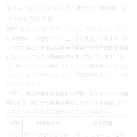
筋トレで肩こりが治った／悪化など体験談・口
コミの比較と分析
実際に筋トレで肩こりが「治った」「悪化した」といっ
た体験談は、知恵袋やSNS上で多く見受けられます。多
くの方が
肩こり解消には肩甲骨周辺や背中の筋肉を意識
したトレーニングが効果的だった
と語っています。特
に、軽いダンベル運動やストレッチを組み合わせたメニ
ューで「肩こりがなくなった」「頭痛が改善した」との
声が目立ちます。
一方で、
負荷が強すぎる筋トレや誤ったフォームでの実
施により、肩こりや頭痛が悪化したケースも報告
されて
います。適切な方法で継続することが重要です。
状態
利用者の声
主な理由
治っ
肩こりが軽くなり快
正しいフォーム・習慣