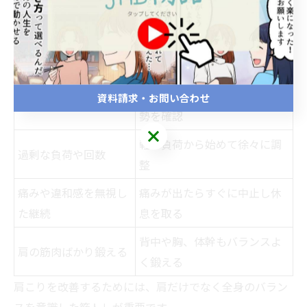
や過度な負荷、筋肉のバランスの乱れです。また、筋ト
レ中に肩に力を入れすぎたり、肩甲骨が正しく動いてい
ないと逆効果になることもあります。
原因
対策
トレーナーや動画で正しい姿
資料請求・お問い合わせ
不適切なフォーム
勢を確認
軽い負荷から始めて徐々に調
過剰な負荷や回数
整
痛みや違和感を無視し
痛みが出たらすぐに中止し休
た継続
息を取る
背中や胸、体幹もバランスよ
肩の筋肉ばかり鍛える
く鍛える
肩こりを改善するためには、肩だけでなく全身のバラン
スを意識した筋トレが重要です。