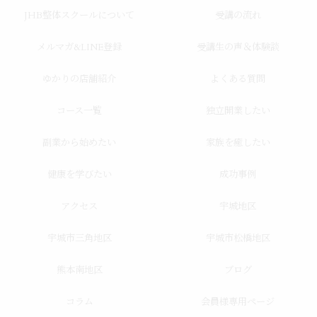
JHB整体スクールについて
受講の流れ
メルマガ&LINE登録
受講生の声＆体験談
ゆかりの店舗紹介
よくある質問
コース一覧
独立開業したい
副業から始めたい
家族を癒したい
健康を学びたい
成功事例
アクセス
宇城地区
宇城市三角地区
宇城市松橋地区
熊本南地区
ブログ
コラム
会員様専用ページ