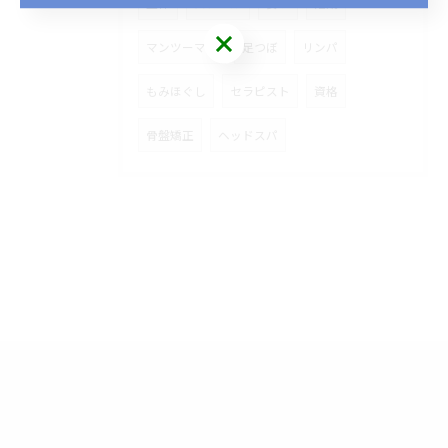
整体
スクール
安い
短期
マンツーマン
足つぼ
リンパ
もみほぐし
セラピスト
資格
骨盤矯正
ヘッドスパ