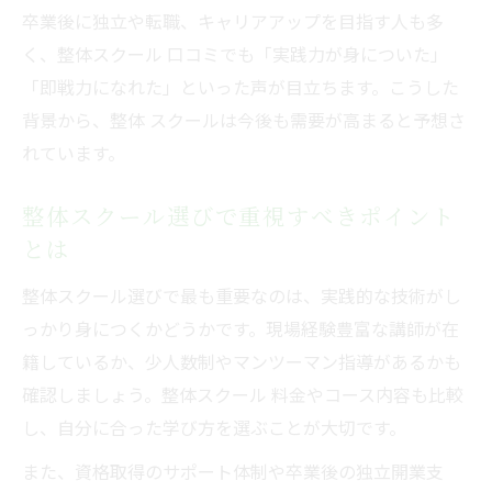
整体師資格の種類と取得方法を比較解説
卒業後に独立や転職、キャリアアップを目指す人も多
料金や口コミから比較する整体スクール
く、整体スクール 口コミでも「実践力が身についた」
整体 スクール料金の相場と選び方のコツ
「即戦力になれた」といった声が目立ちます。こうした
背景から、整体 スクールは今後も需要が高まると予想さ
整体スクール安い料金で質を比較する方法
れています。
口コミでわかる整体 スクールの満足度
整体スクール料金と口コミの活用ポイント
整体スクール選びで重視すべきポイント
整体 スクール料金比較で失敗しない選び方
とは
安全施術を学ぶ整体スクールのポイント
整体スクール選びで最も重要なのは、実践的な技術がし
整体 スクールで学ぶ安全施術の基本知識
っかり身につくかどうかです。現場経験豊富な講師が在
整体スクール選びで安全性を重視すべき理
籍しているか、少人数制やマンツーマン指導があるかも
由
確認しましょう。整体スクール 料金やコース内容も比較
ボキボキ整体のリスクと安全な技術習得法
し、自分に合った学び方を選ぶことが大切です。
整体 スクールが教える事故防止のポイント
また、資格取得のサポート体制や卒業後の独立開業支
安全な整体施術を身につけるスクールの特