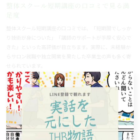
整体スクール短期講座の口コミで見る満
足度
整体スクール短期講座の口コミでは、「短期間でしっか
り技術が身についた」「講師のサポートが手厚く安心で
きた」といった高評価が目立ちます。実際に、未経験か
らサロン就職や独立開業を果たした卒業生の声も多く寄
せられています。
一方で、「想像以上に実技が多くて大変だった」「復習
を怠るとついていけない」といった声もあり、短期で成
果を出すには自己努力や積極的な姿勢が不可欠であるこ
とが伺えます。
口コミを参考にする際は、学びたい技術や将来像が自分
の目標に合っているかを重視しましょう。複数のスクー
ルの「整体スクール 口コミ」を比較し、自分に最適な環