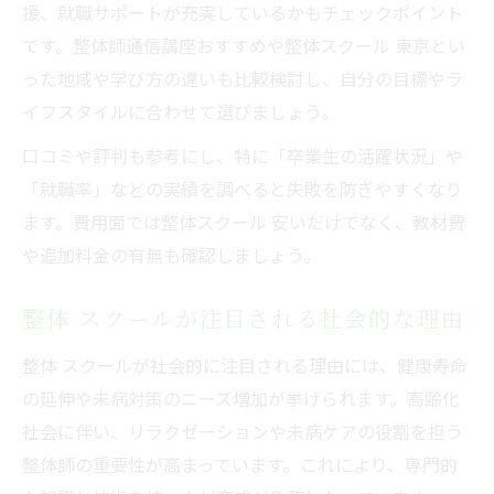
援、就職サポートが充実しているかもチェックポイント
徴
です。整体師通信講座おすすめや整体スクール 東京とい
整体スクールでキャリアアップを実現
った地域や学び方の違いも比較検討し、自分の目標やラ
整体 スクールでキャリアアップを目指す方
イフスタイルに合わせて選びましょう。
法
口コミや評判も参考にし、特に「卒業生の活躍状況」や
整体スクール卒業生の年収アップ事例紹介
「就職率」などの実績を調べると失敗を防ぎやすくなり
整体 スクールで独立開業を目指すポイント
ます。費用面では整体スクール 安いだけでなく、教材費
キャリアアップを叶える整体スクールの選
や追加料金の有無も確認しましょう。
び方
整体 スクールが注目される社会的な理由
整体 スクールで高収入を実現するために必
要なこと
整体 スクールが社会的に注目される理由には、健康寿命
の延伸や未病対策のニーズ増加が挙げられます。高齢化
社会に伴い、リラクゼーションや未病ケアの役割を担う
整体師の重要性が高まっています。これにより、専門的