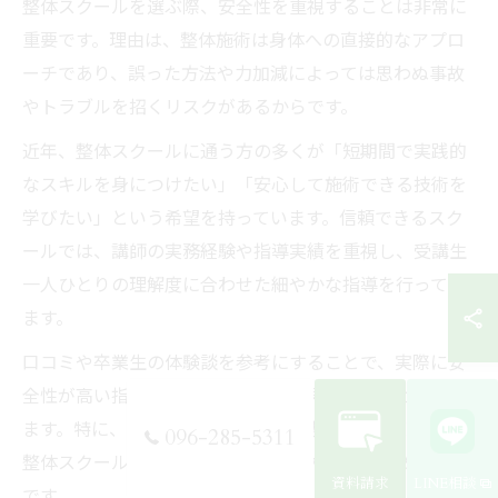
整体スクールを選ぶ際、安全性を重視することは非常に
重要です。理由は、整体施術は身体への直接的なアプロ
ーチであり、誤った方法や力加減によっては思わぬ事故
やトラブルを招くリスクがあるからです。
近年、整体スクールに通う方の多くが「短期間で実践的
なスキルを身につけたい」「安心して施術できる技術を
学びたい」という希望を持っています。信頼できるスク
ールでは、講師の実務経験や指導実績を重視し、受講生
一人ひとりの理解度に合わせた細やかな指導を行ってい
ます。
口コミや卒業生の体験談を参考にすることで、実際に安
全性が高い指導がなされているかを見極めることができ
ます。特に、整体スクール 口コミや整体スクール 料金、
096-285-5311
整体スクール 短期などの情報を比較検討することが大切
資料請求
LINE相談
です。