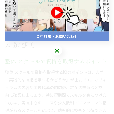
境を選ぶことが満足度向上につながります。
資格取得を目指す整体スクー
資料請求・お問い合わせ
ル選び方
整体 スクールで資格を取得するポイント
整体 スクールで資格を取得する際のポイントは、まず
「実践的な技術を学べるかどうか」が重要です。カリキ
ュラムの内容や実技指導の時間数、講師の経験などを事
前に確認しましょう。特に短期間でスキルを身につけた
い方は、実技中心のコースや少人数制・マンツーマン指
導があるスクールを選ぶと、効率的に技術を習得できま