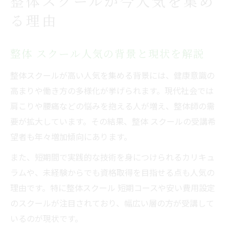
整体スクールが今人気を集め
短期で学べる整体スクールの魅力とは
る理由
整体 スクール短期講座が選ばれる理由
整体スクール短期コースの特徴と実践力
整体 スクール人気の背景と現状を解説
短期で整体技術を習得するための学び方
整体スクールが高い人気を集める背景には、健康意識の
整体 スクール短期と通信講座の違い
高まりや働き方の多様化が挙げられます。現代社会では
整体スクール短期講座の口コミで見る満足
肩こりや腰痛などの悩みを抱える人が増え、整体師の需
度
要が拡大しています。その結果、整体 スクールの受講希
資格取得を目指す整体スクール選び方
望者も年々増加傾向にあります。
整体 スクールで資格を取得するポイント
また、短期間で実践的な技術を身につけられるカリキュ
整体師におすすめの資格と選び方ガイド
ラムや、未経験からでも資格取得を目指せる点も人気の
整体スクール選びで資格取得を重視する理
理由です。特に整体スクール 短期コースや安い費用設定
由
のスクールが注目されており、幅広い層の方が受講して
整体 スクール通信講座の資格取得事情
いるのが現状です。