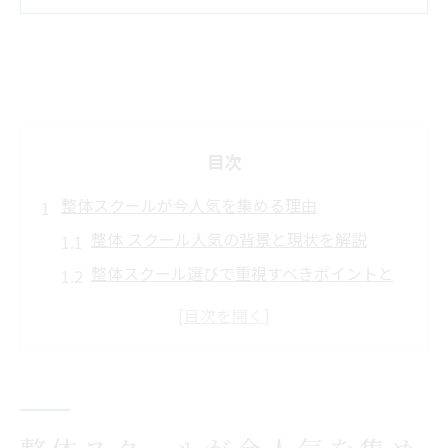
目次
整体スクールが今人気を集める理由
整体 スクール人気の背景と現状を解説
整体スクール選びで重視すべきポイントと
は
整体 スクールが注目される社会的な理由
整体スクールの口コミが人気を後押しする
理由
整体 スクールで学ぶメリットと将来性