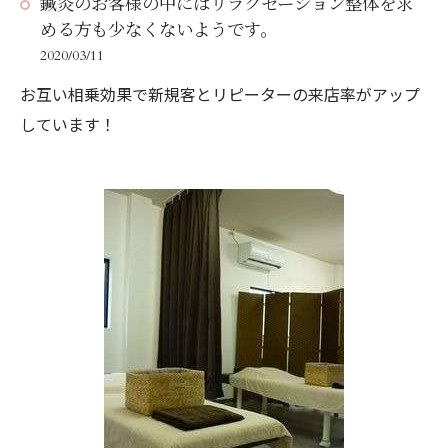
鍼灸のお客様の中にはリラクゼーション整体を求
力、それと同時に「冷静な判断力」を併せ持っている方
める方も少なくないようです。
ではないか、と思います。
2020/03/11
お互い相乗効果で新規客とリピーターの来店率がアップ
しています！