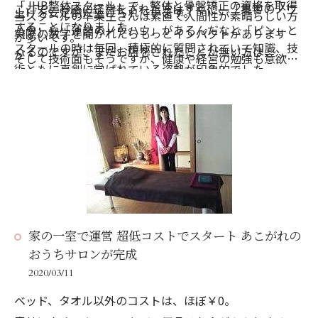
「JHB整体スクール」で、整体と骨盤矯正の資格を取得
ここで、お店の経営をされた方はすぐに、「集客のノウ
上げを安定的に上げられています。
当スクールの卒業生さんは素直で人間性が素晴らしい方
することになりました。
ハウ」や「運営のノウハウ」があるんだなと「ピン」と
実際の数字を聞かれたらもっとインパクトがあります
が多いです。
スクールの時は毎回、積極的に質問されていて知識、技
くるのですが、まだお店をされたことが無い方は、
が・・・
そして技術面もそうですが、健康や経営の勉強も意欲的
術ともに真剣に学ばれている姿勢が印象的でした。
「自分のお店が持ちたい！」
ここでは伏せておきます<(_ _)>
なので、幸せに成功されている方が多いです。
そしてすでに深い知識があったにもかかわらず、私の言
「自分の考えた事をしたい！」
卒業生さんには、専用のLINE公式アカウントやメールマ
葉を一生懸命聞かれて、ノートもぎっしりと書かれてい
「自分の好きな事をしたい！」
ガジン、または勉強会で学べる環境をご用意させていた
ました。
ということだけが先行して、なかなかアドバイスが聞け
だいておりますが、今回、ご縁あってこのブログを読ま
このような姿勢を拝見するとエステティシャン時代もか
ないことがほとんどです。
れた方にも・・・
なり高いレベルの方だったんだろうと予想されます。
しかも、なぜか、お店を経営したことがない「友達」や
経営やマーケティングなど「オーナー」に必要な知識に
整体の講義では健康法もお伝えしますが、私が紹介した
「家族」のアドバイスを聞いたり・・・。
触れることが出来るように、無料で学べるLINE公式アカ
ものはすぐに実践され、次の講義の時にはそのことにつ
テレビやネット情報だけを鵜呑みにしてしまう・・・
ウントをご紹介させていただきます！
家の一室で運営 超低コストでスタート あこがれの
いての質問があります。
という方がほとんどです( 一一)
こちらからお友達登録できます！
おうちサロンが完成
こういった素直なところが、嵯峨さんのレベルの高さの
しかし、嵯峨さんは、私のアドバイスを素直に聞いてく
それでは、また機会があったら卒業生さんのリアルな成
2020/03/11
要因の一つなんだろうと思いました。
ださいました。
功体験をご紹介をさせていただきます。
ベッド、タオル以外のコストは、ほぼ￥0。
周りには色々な情報がある中、経営の経験者のアドバイ