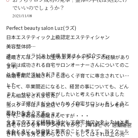
おうちサロン成功の見本！整体の学校は実技だけ
でいいのでしょうか？
2021/11/08
Perfect beauty salon Luz(ラズ)
日本エステティック上級認定エステティシャン
美容整体師
オーナーセラピスト嵯峨 智美さんの紹介です。
嵯峨さんは、10年以上のエステティシャンの経験があり
今回は成功される自宅サロンオーナーさんについてのこ
ます。
とも書かせていただきます。
結婚を期に退職され、しばらく子育てに専念されていま
した。
そして、卒業間近になると、経営の事についても、どん
また、サロンでの接客がしたいと考えられていました
どん相談をされました。
が、お子様がまだ小さいため「自宅サロン」をしようと
当スクールは、直営店でリラクゼーションサロンを約10
思われたそうです。
年ほど運営しております。
さて、その後の嵯峨さんですが・・・
今までのエステ経験を活かして自宅サロンをしたいと考
スタッフさんも約10名ほどなので、個人店に比べ得ると
自宅サロンをオープンされてから、1年ほどで、店舗運営
えたときに、独自性と集客のことも考えて、当スクール
客数も多くなります。
されている方と変わらないか、もしくはそれ以上の売り