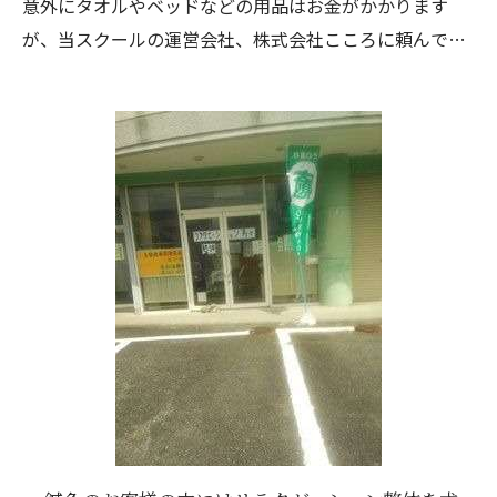
意外にタオルやベッドなどの用品はお金がかかります
スを優先させたのです。
が、当スクールの運営会社、株式会社こころに頼んでい
私も経営者の端くれですので、やはり経営者の知り合い
ただければ業務用をご紹介しますので、高品質で低価格
が多いです。
の商品で揃えることができます。
その中で経営をちゃんとやっている方は経験していない
また、個人で探すと時間がかかりますが、プロがおすす
人の言う事には興味を持ちません。
めするので迷いが少なくて楽だと思います。
よって素人のアドバイスは聞かない傾向にあるようで
す。
これは、頭が固いのとは違います。
ちゃんと周囲の人の話を客観的に聞いてビジネスに生か
すことはされていますし、新しい事を学ぶ姿勢がある方
も多いです。
あと、テレビやネット情報だけを鵜呑みにすることもあ
りません。
僕の主観になってしまいますが、うまくやられている経
営者さんは、「やりたいことをする」という情熱と実行