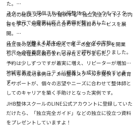
た。
スクール内で提供される出張整体のノウハウもマスター
成功の秘訣:スクールが提供する「独立完全ガイド」の内
し、地元での需要に応える準備が整いました。
容を学び、地域の特性に合わせた独自のサービスを展
開。
スクールが教える基本のマーケティングの実施。
独立後の活躍:Kさんは地元で唯一の整体サロンを開業
地元への密着度を高め、口コミで評判が広がりました。
し、地域住民に親しまれる存在となりました。
予約は少しずつですが着実に増え、リピーターが増加。
地域密着でコミュニティに根差した成功を収めていま
これらの成功事例は、JHB整体スクールが提供する教育
す。
とサポートが、個々の志望やニーズに合わせて整体師と
してのキャリアを築く手助けとなった実例です。
JHB整体スクールのLINE公式アカウントに登録していた
だけたら、「独立完全ガイド」などの独立に役立つ資料
をプレゼントしていますよ！