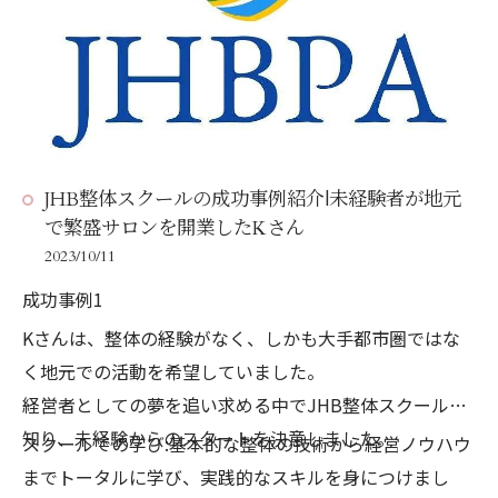
JHB整体スクールの成功事例紹介|未経験者が地元
で繁盛サロンを開業したKさん
2023/10/11
成功事例1
Kさんは、整体の経験がなく、しかも大手都市圏ではな
く地元での活動を希望していました。
経営者としての夢を追い求める中でJHB整体スクールを
知り、未経験からのスタートを決意しました。
スクールでの学び:基本的な整体の技術から経営ノウハウ
までトータルに学び、実践的なスキルを身につけまし