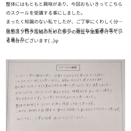
整体にはもともと興味があり、今回おもいきってこちら
のスクールを受講する事にしました。
まったく知識のない私でしたが、ご丁寧にくわしく分か
りやすく教えていただいたので、苦にならず通う事がで
感想はブログ投稿のために多少の修正や加筆を行ってい
きました。
る場合がございます( ..)φ
また、杉村先生はとても親しみやすく、ほめ上手な方で
したので、更に向上心が持て、楽しく学ぶ事ができまし
た。
ありがとうございます。