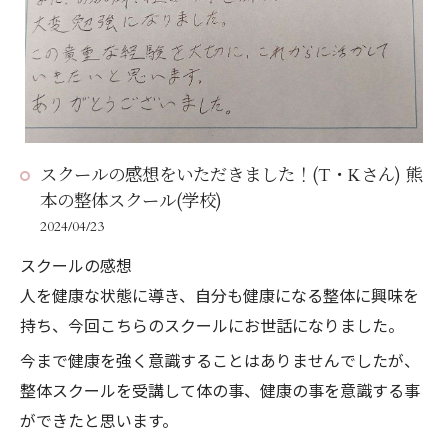
デルさんを含めた実技指導などから、人間に本来備わっ
ている免疫力、回復力を最大限に発揮させるための本質
的な知識と技術を学ぶことができました。
とは言え、正直なところ、これまでずっと工場勤務で人
の体など触ったことがなかったため、技術を学ぶプロセ
スでは、人の体に触ることへ躊躇する自分がいたり、筋
スクールの感想をいただきました！(T・Kさん) 熊
肉のコリやハリなどが全く分からず手順だけ覚えていく
本の整体スクール(学校)
ことへの不安や焦りや葛藤など、いろいろものとたたか
2024/04/23
いながら学んでいました(笑)
スクールの感想
それでも懇切丁寧に何度でも優しく指導してくださる杉
人を健康な状態に導き、自分も健康になる整体に興味を
村生やモデルの方に励まされ無事にスクールを卒業する
持ち、今回こちらのスクールにお世話になりました。
ことができました。
今まで健康を強く意識することはありませんでしたが、
その後、杉村先生の経営する整体院で働く機会を頂き、
整体スクールを受講して体の事、健康の事を意識する事
ここで初めて「整体」という技術の素晴らしさ、楽しさ
ができたと思います。
を実感することができました。