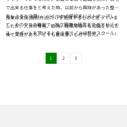
で出来る仕事をと考えた時、以前から興味があった整体
をしようと決意し、いくつかの学校をリストアップし
授業は実技(施術方法)だけを勉強するものと思っていま
て、その中での格安で、独立開業や経営までのアドバイ
したが、人体の骨格、筋肉、経絡等様々な知識を学んだ
ス、サポートを頂けると言う事で「JHB整体スクール」
後で実技があり、とても意味深いものでした。
に通う事にしました。
杉村先生の豊富な知識と経験を交えての授業で、非常に
解り易いと感じました。
1
2
3
ありがとうございました。
今後は、半年後の開業を目指し、スクールで学んだ知
識、実技を更に高めて行きますので、これからもよろし
くお願いたします。
(文章は多少編集を行っております)