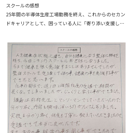
スクールの感想
25年間の半導体生産工場勤務を終え、これからのセカン
ドキャリアとして、困っている人に「寄り添い支援した
いという想いから、心理カウンセラー、キャリアカウン
セラー、そして「整体」という道を選びました。
整体をどのように学ぼうかと悩んでいた時に「インター
ネットでJHB整体スクールをみつけました。
受講料はかなり安そうだったので、ありがたい反面、本
当に整体の技術を修得できるか不安だったのですが、ひ
とまず話しだけでもと杉村先生にお会いしたところ、不
安と迷いは消え、整体を通して夢を叶える希望へと変わ
っていました。
それはスクールの授業を重ねるごとに確信へと変わり、
マンツーマン指導を通して解剖学、骨格、筋肉、東洋医
学、栄養学などの幅広い観点と、練習台となって頂くモ