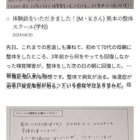
体験談をいただきました！(M・Kさん) 熊本の整体
スクール(学校)
2024/04/30
先日、これまでの恩返しも兼ねて、初めて70代の母親に
整体をしたところ、3年前から何をやっても回復しなか
った嗅覚障害が、整体をした次の日の朝に回復した、と
報告がありました。
※補足:個人的な感想です。整体で病気が治る。後遺症が
正直自分でも何が起こっているのか分かりませんが、母
治る。臭覚障害が治る。という意味ではありません。
親の「庭に植えている青じその葉のにおいがするの！」
と感動している姿を見て、整体を志し、杉村先生に教え
て頂いて本当に良かった！と感じました。
心より感謝申し上げます。
(ちなみに母は、3日後にはまた嗅覚障害に戻ったそうで