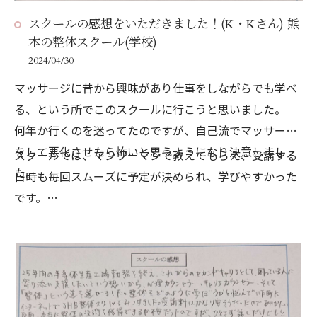
スクールの感想をいただきました！(K・Kさん) 熊
本の整体スクール(学校)
2024/04/30
マッサージに昔から興味があり仕事をしながらでも学べ
る、という所でこのスクールに行こうと思いました。
何年か行くのを迷ってたのですが、自己流でマッサージ
をして悪化させたら怖いと思うようになり決意しまし
スクールでは、マンツーマンで教えてもらえ、受講する
た。
日時も毎回スムーズに予定が決められ、学びやすかった
です。
もっと早く行けばよかったと思いました。
整体のや術をテキストがあり複習しやすいと思います。
これから施術をする機会を増やして技術を身に付けて行
きたいと思います。
わかりやすく、丁寧な指導ありがとうございました。