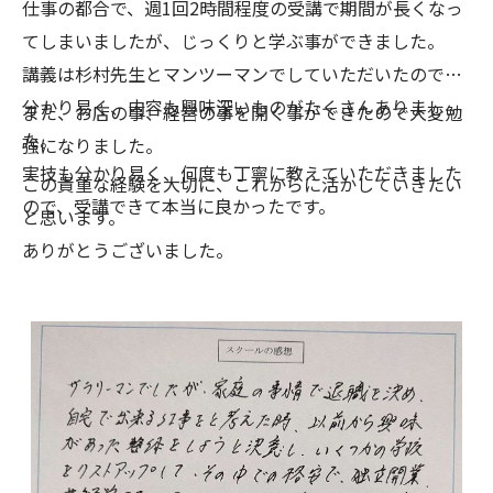
仕事の都合で、週1回2時間程度の受講で期間が長くなっ
不調や痛みを抱えて来られる方たちに、スクールで習っ
てしまいましたが、じっくりと学ぶ事ができました。
たことを愚直に施術することで、「痛みが軽くなっ
講義は杉村先生とマンツーマンでしていただいたので、
た」、「体が楽になった」など、直接お声を頂けること
分かり易く、内容も興味深いものがたくさんありまし
また、お店の事、経営の事を開く事ができたので大変勉
に驚きました。
た。
強になりました。
そしていろんな方の施術をすることで、コリやハリ、人
実技も分かり易く、何度も丁寧に教えていただきました
この貴重な経験を大切に、これからに活かしていきたい
による筋肉のつき方の違いなどが少しずつ分かるように
ので、受講できて本当に良かったです。
と思います。
なり、今は「もっとたくさんの人を整体の技術で癒して
ありがとうございました。
いきたい」と思うようになりました。
整体を志ざしてわずか4ヶ月で夢を叶えるステージに立
てたのも、JHB整体スクールの杉村先生のおかげです。
本当にありがとうございました。