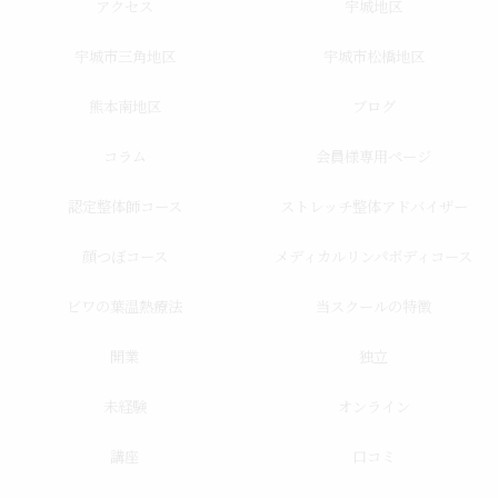
アクセス
宇城地区
宇城市三角地区
宇城市松橋地区
熊本南地区
ブログ
コラム
会員様専用ページ
認定整体師コース
ストレッチ整体アドバイザー
顔つぼコース
メディカルリンパボディコース
ビワの葉温熱療法
当スクールの特徴
開業
独立
未経験
オンライン
講座
口コミ