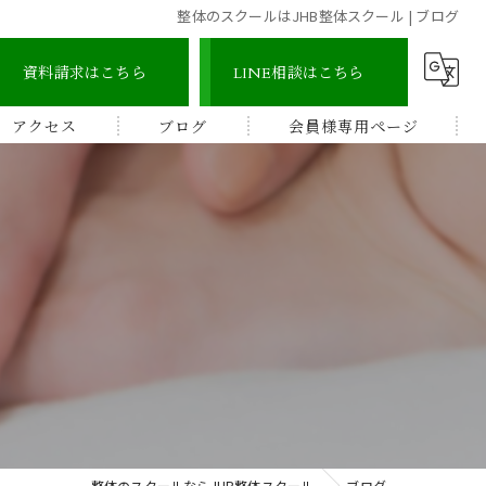
整体のスクールはJHB整体スクール | ブログ
資料請求はこちら
LINE相談はこちら
アクセス
ブログ
会員様専用ページ
宇城地区
コラム
認定整体師コース
宇城市三角地区
ストレッチ整体アドバイザー
宇城市松橋地区
顔つぼコース
熊本南地区
メディカルリンパボディコース
ビワの葉温熱療法
整体のスクールならJHB整体スクール
ブログ