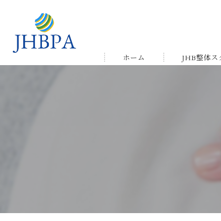
ホーム
JHB整体
受講の流れ
メルマガ&LIN
受講生の声＆
ゆかりの店舗
よくある質問