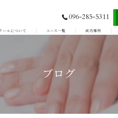
096-285-5311
スクールについて
コース一覧
成功事例
独立開業したい
E登録
副業から始めたい
ブログ
体験談
家族を癒したい
紹介
健康を学びたい