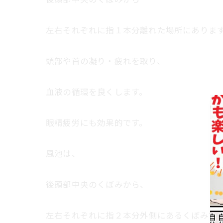
左右それぞれに指１本分離れた場所にありま
頭部や首の凝り・疲れを取り、
血液の循環を良くします。
眼精疲労にも効果的です。
風池は、
後頭部中央のくぼみから、
左右それぞれに指２本分外側にあるくぼみで