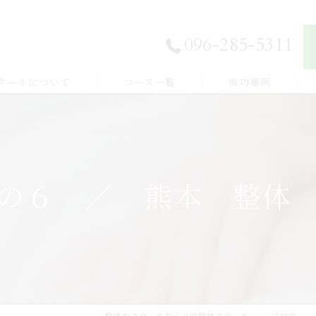
096-285-5311
スクールについて
コース一覧
成功事例
独立開業したい
E登録
副業から始めたい
の６ ／ 熊本 整体
体験談
家族を癒したい
紹介
健康を学びたい
整体のスクールならJHB整体スクール
ブログ