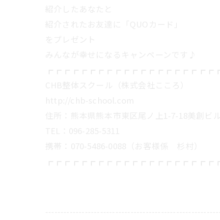
紹介したあなたと
紹介されたお友達に「QUOカード」
をプレゼント
みんなが幸せになるキャンペーンです♪
┏┏┏┏┏┏┏┏┏┏┏┏┏┏┏┏┏┏┏┏
CHB整体スクール（株式会社こころ）
http://chb-school.com
住所：熊本県熊本市東区尾ノ上1-7-18美創ビル
TEL：096-285-5311
携帯：070-5486-0088（お客様係 杉村）
┏┏┏┏┏┏┏┏┏┏┏┏┏┏┏┏┏┏┏┏
---------------------------------------------------------