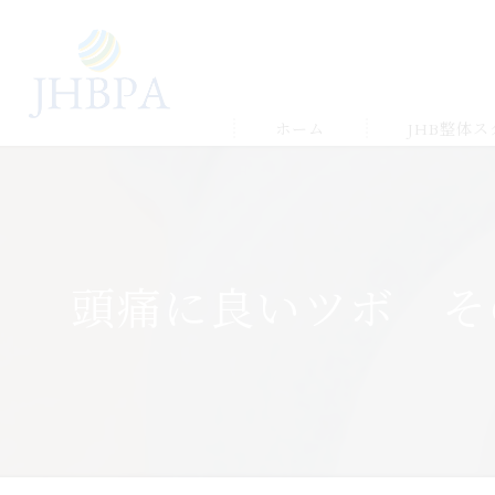
ホーム
JHB整体
受講の流れ
メルマガ&LIN
頭痛に良いツボ そ
受講生の声＆
ゆかりの店舗
よくある質問