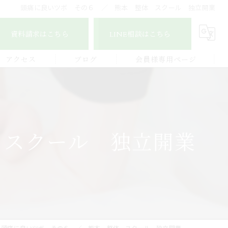
頭痛に良いツボ その６ ／ 熊本 整体 スクール 独立開業
資料請求はこちら
LINE相談はこちら
アクセス
ブログ
会員様専用ページ
宇城地区
コラム
認定整体師コース
宇城市三角地区
ストレッチ整体アドバイザー
 スクール 独立開業
宇城市松橋地区
顔つぼコース
熊本南地区
メディカルリンパボディコース
ビワの葉温熱療法
頭痛に良いツボ その６ ／ 熊本 整体 スクール 独立開業