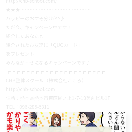
http://chb-school.com/
★★★………………………………………
ハッピーのおすそ分け(^^♪
ただ今、キャンペーン中です！
紹介したあなたと
紹介されたお友達に「QUOカード」
をプレゼント
みんなが幸せになるキャンペーンです♪
┏┏┏┏┏┏┏┏┏┏┏┏┏┏┏┏┏┏┏┏┏
CHB整体スクール（株式会社こころ）
http://chb-school.com
住所：熊本県熊本市東区尾ノ上1-7-18美創ビル1F
TEL：096-285-5311
携帯：070-5486-0088（お客様係 杉村）
┏┏┏┏┏┏┏┏┏┏┏┏┏┏┏┏┏┏┏┏┏