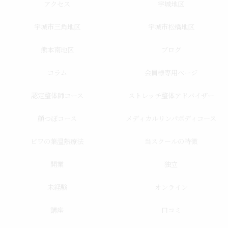
アクセス
宇城地区
宇城市三角地区
宇城市松橋地区
熊本南地区
ブログ
コラム
会員様専用ページ
認定整体師コース
ストレッチ整体アドバイザー
顔つぼコース
メディカルリンパボディコース
ビワの葉温熱療法
当スクールの特徴
開業
独立
未経験
オンライン
講座
口コミ