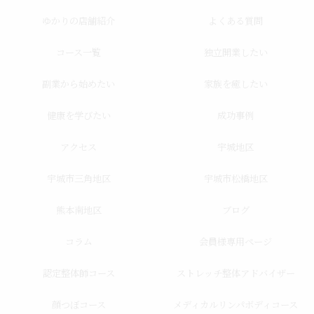
ゆかりの店舗紹介
よくある質問
コース一覧
独立開業したい
副業から始めたい
家族を癒したい
健康を学びたい
成功事例
アクセス
宇城地区
宇城市三角地区
宇城市松橋地区
熊本南地区
ブログ
コラム
会員様専用ページ
認定整体師コース
ストレッチ整体アドバイザー
顔つぼコース
メディカルリンパボディコース