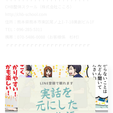
CHB整体スクール（株式会社こころ）
http://chb-school.com
住所：熊本県熊本市東区尾ノ上1-7-18美創ビル1F
TEL：096-285-5311
携帯：070-5486-0088（お客様係 杉村）
┏┏┏┏┏┏┏┏┏┏┏┏┏┏┏┏┏┏┏┏┏
--------------------------------------------------------------------
--
JHB整体スクール
熊本県熊本市東区月出１丁目１−１１
電話番号:096-285-5311