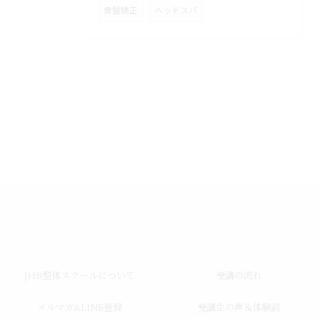
骨盤矯正
ヘッドスパ
JHB整体スクールについて
受講の流れ
メルマガ&LINE登録
受講生の声＆体験談