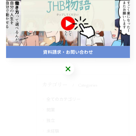
--------------------------------------------------------------------
--
スクールブログ
資料請求・お問い合わせ
< 前のページ
一覧に戻る
次のページ >
カテゴリー
Categories
全てのカテゴリー
開業
独立
未経験