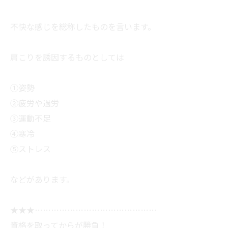
不快な感じを総称したものを言います。
肩こりを誘因するものとしては
①姿勢
②疲労や過労
③運動不足
④寒冷
⑤ストレス
などがあります。
★★★………………………………………
資格を取ってからが勝負！