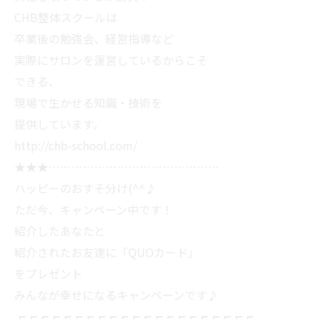
CHB整体スクールは
卒業後の勉強会、経営指導など
実際にサロンを運営しているからこそ
できる、
現場で生かせる知識・技術を
提供しています。
http://chb-school.com/
★★★………………………………………
ハッピーのおすそ分け(^^♪
ただ今、キャンペーン中です！
紹介したあなたと
紹介されたお友達に「QUOカード」
をプレゼント
みんなが幸せになるキャンペーンです♪
┏┏┏┏┏┏┏┏┏┏┏┏┏┏┏┏┏┏┏┏┏