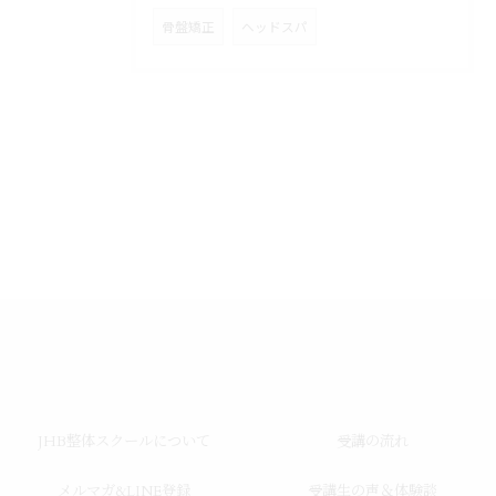
骨盤矯正
ヘッドスパ
JHB整体スクールについて
受講の流れ
メルマガ&LINE登録
受講生の声＆体験談