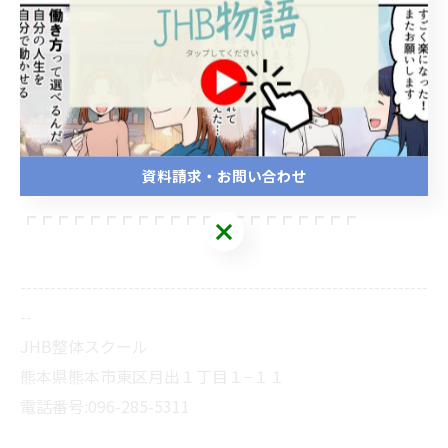
┏┏┏┏┏┏┏┏┏┏┏┏┏┏┏┏┏┏┏┏┏
JHB整体スクール
日本健康美容普及協会
（運営会社 株式会社こころ）
http://chb-school.com
住所：熊本県熊本市東区尾ノ上1-7-18美創ビル1F
資料請求・お問い合わせ
TEL：096-285-5311
┏┏┏┏┏┏┏┏┏┏┏┏┏┏┏┏┏┏┏┏┏
--------------------------------------------------------------------
--
JHB整体スクール
熊本県熊本市東区月出１丁目１−１１
電話番号:096-285-5311