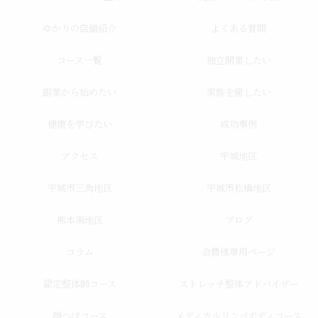
ゆかりの店舗紹介
よくある質問
コース一覧
独立開業したい
副業から始めたい
家族を癒したい
健康を学びたい
成功事例
アクセス
宇城地区
宇城市三角地区
宇城市松橋地区
熊本南地区
ブログ
コラム
会員様専用ページ
認定整体師コース
ストレッチ整体アドバイザー
顔つぼコース
メディカルリンパボディコース