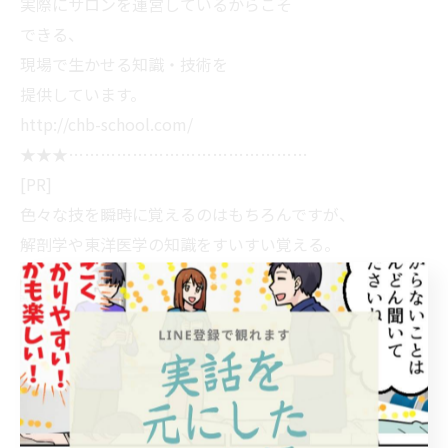
実際にサロンを運営しているからこそ
できる、
現場で生かせる知識・技術を
提供しています。
http://chb-school.com/
★★★………………………………………
[PR]
色々な技を瞬時に覚えるのはもちろんですが、
解剖学や東洋医学の知識をすいすい覚える。
それだけではありません！
経営や営業、マーケティングの能力も飛躍的に上がるの
で
オーナーセラピストには必須の能力です！
↓↓
天才脳開発パーフェクトブレイン【東大医師監修】