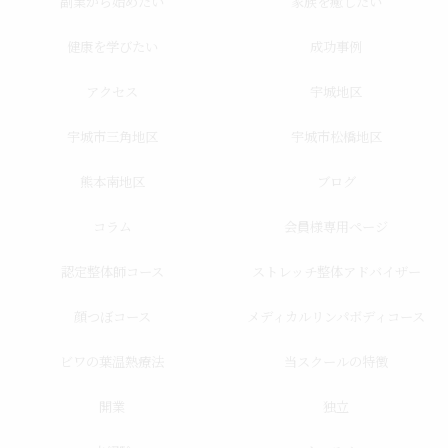
副業から始めたい
家族を癒したい
健康を学びたい
成功事例
アクセス
宇城地区
宇城市三角地区
宇城市松橋地区
熊本南地区
ブログ
コラム
会員様専用ページ
認定整体師コース
ストレッチ整体アドバイザー
顔つぼコース
メディカルリンパボディコース
ビワの葉温熱療法
当スクールの特徴
開業
独立