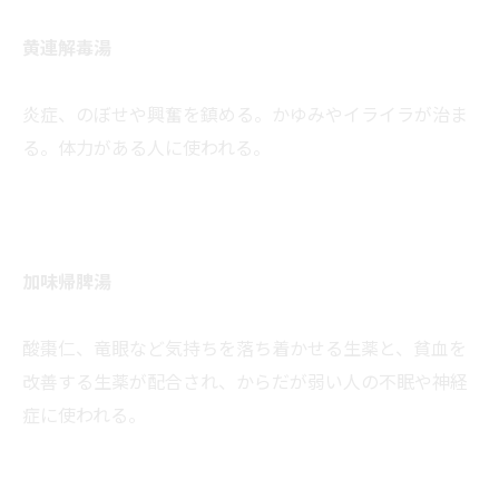
黄連解毒湯
炎症、のぼせや興奮を鎮める。かゆみやイライラが治ま
る。体力がある人に使われる。
加味帰脾湯
酸棗仁、竜眼など気持ちを落ち着かせる生薬と、貧血を
改善する生薬が配合され、からだが弱い人の不眠や神経
症に使われる。