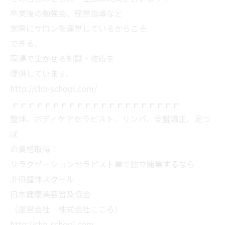
卒業後の勉強会、経営指導など
実際にサロンを運営しているからこそ
できる、
現場で生かせる知識・技術を
提供しています。
http://chb-school.com/
┏┏┏┏┏┏┏┏┏┏┏┏┏┏┏┏┏┏┏┏┏
整体、ボディケアセラピスト、リンパ、骨盤矯正、足つ
ぼ
の資格取得！
リラクゼーションセラピスト業で独立開業するなら
JHB整体スクール
日本健康美容普及協会
（運営会社 株式会社こころ）
http://chb-school.com