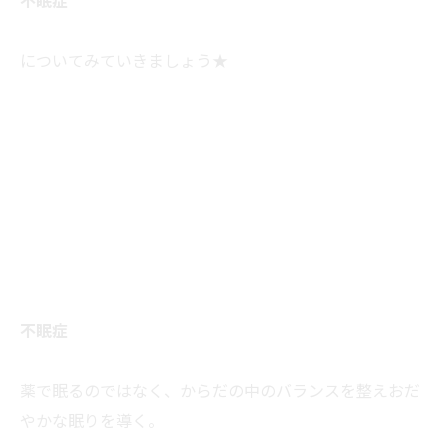
不眠症
についてみていきましょう★
不眠症
薬で眠るのではなく、からだの中のバランスを整えおだ
やかな眠りを導く。