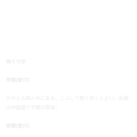
効くツボ
失眠(奇穴)
かかとの真ん中にある。こぶしで軽く叩くとよい。失眠
は中国語で不眠の意味。
安眠(奇穴)