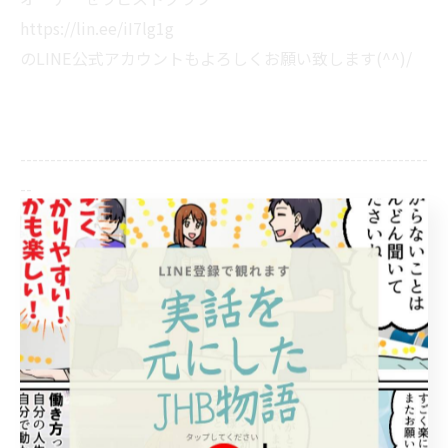
https://lin.ee/iI7lg1g
のLINE公式アカウントもよろしくお願い致します(^^)/
--------------------------------------------------------------------
--
JHB整体スクール
熊本県熊本市東区月出１丁目１−１１
電話番号:096-285-5311
--------------------------------------------------------------------
--
スクールブログ