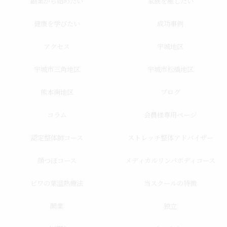
副業から始めたい
家族を癒したい
健康を学びたい
成功事例
アクセス
宇城地区
宇城市三角地区
宇城市松橋地区
熊本南地区
ブログ
コラム
会員様専用ページ
認定整体師コース
ストレッチ整体アドバイザー
顔つぼコース
メディカルリンパボディコース
ビワの葉温熱療法
当スクールの特徴
開業
独立