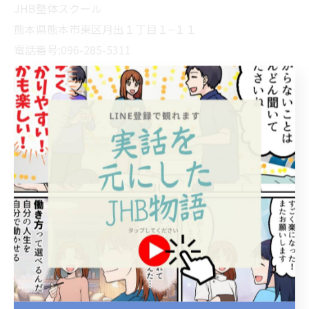
JHB整体スクール
熊本県熊本市東区月出１丁目１−１１
電話番号:096-285-5311
--------------------------------------------------------------------
--
スクールブログ
< 前のページ
一覧に戻る
次のページ >
カテゴリー
Categories