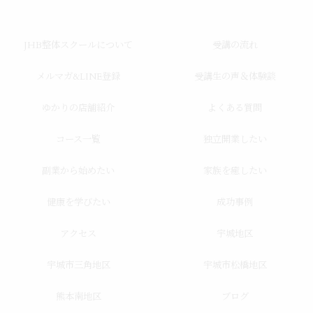
JHB整体スクールについて
受講の流れ
メルマガ&LINE登録
受講生の声＆体験談
ゆかりの店舗紹介
よくある質問
コース一覧
独立開業したい
副業から始めたい
家族を癒したい
健康を学びたい
成功事例
アクセス
宇城地区
宇城市三角地区
宇城市松橋地区
熊本南地区
ブログ