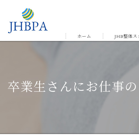
ホーム
JHB整体
受講の流れ
メルマガ&LIN
卒業生さんにお仕事の
受講生の声＆
ゆかりの店舗
よくある質問