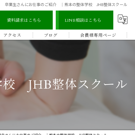
卒業生さんにお仕事のご紹介 ｜熊本の整体学校 JHB整体スクール
資料請求はこちら
LINE相談はこちら
アクセス
ブログ
会員様専用ページ
宇城地区
コラム
認定整体師コース
宇城市三角地区
ストレッチ整体アドバイザー
校 JHB整体スクール
宇城市松橋地区
顔つぼコース
熊本南地区
メディカルリンパボディコース
ビワの葉温熱療法
業生さんにお仕事のご紹介 ｜熊本の整体学校 JHB整体スクール