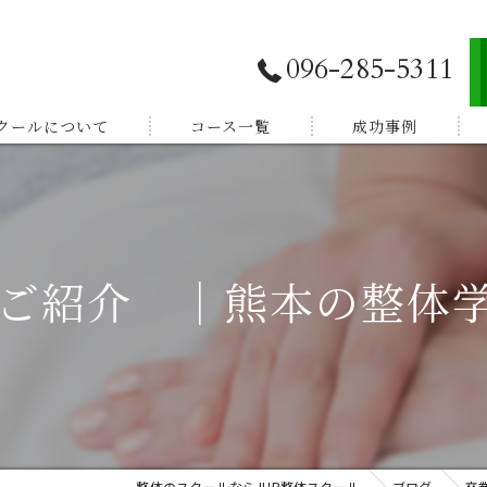
096-285-5311
スクールについて
コース一覧
成功事例
独立開業したい
E登録
副業から始めたい
ご紹介 ｜熊本の整体学
体験談
家族を癒したい
紹介
健康を学びたい
整体のスクールならJHB整体スクール
ブログ
卒