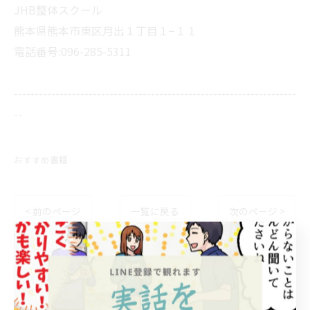
JHB整体スクール
熊本県熊本市東区月出１丁目１−１１
電話番号:096-285-5311
--------------------------------------------------------------------
--
おすすめ書籍
< 前のページ
一覧に戻る
次のページ >
カテゴリー
Categories