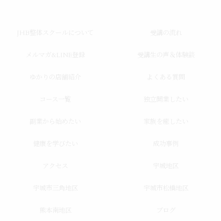
JHB整体スクールについて
受講の流れ
メルマガ&LINE登録
受講生の声＆体験談
ゆかりの店舗紹介
よくある質問
コース一覧
独立開業したい
副業から始めたい
家族を癒したい
健康を学びたい
成功事例
アクセス
宇城地区
宇城市三角地区
宇城市松橋地区
熊本南地区
ブログ