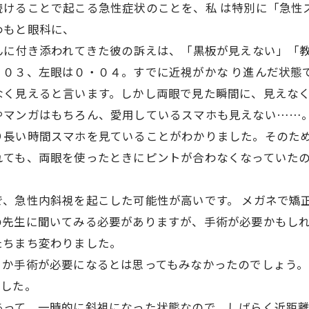
続けることで起こる急性症状のことを、私 は特別に「急
かわもと眼科に、
さんに付き添われてきた彼の訴えは、「黒板が見えない」
・０３、左眼は０・０４。すでに近視がかな り進んだ状
なく見えると言います。しかし両眼で見た瞬間に、見えな
やマンガはもちろん、愛用しているスマホも見えない…
り長い時間スマホを見ていることがわかりました。そのた
れても、両眼を使ったときにピントが合わなくなっていた
で、急性内斜視を起こした可能性が高いです。 メガネで矯
の先生に聞いてみる必要がありますが、手術が必要かも
たちまち変わりました。
さか手術が必要になるとは思ってもみなかったのでしょう。
ました。
あって、一時的に斜視になった状態なので、しばらく近距