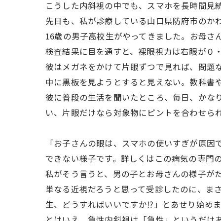
こうした内斜視の中でも、スマホを長時間見
先日も、私が診療している山口県防府市の
16歳の男子高校生がやってきました。お母
検査結果に目を通すと、裸眼視力は右眼が０
彼はメガネをかけて片眼ずつで見れば、問題
中に黒板を見ようとすると見えない。教科書
彼に普段の生活を聞いたところ、毎日、かな
い、片眼だけなら対象物にピントを合わせら
「お子さんの眼は、スマホの使いすぎが原因
できない様子です。詳しくはこの病気の専門
私がそう言うと、男の子とお母さんの様子が
単なる近視だろうと思って受診したのに、ま
生、どうすればいいですか⁉」とあせり始め
とはいえ、急性内斜視は「急性」というだけ