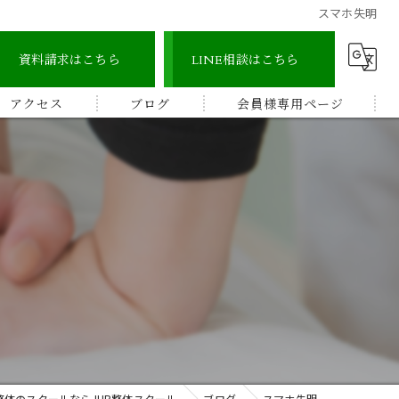
スマホ失明
資料請求はこちら
LINE相談はこちら
アクセス
ブログ
会員様専用ページ
宇城地区
コラム
認定整体師コース
宇城市三角地区
ストレッチ整体アドバイザー
宇城市松橋地区
顔つぼコース
熊本南地区
メディカルリンパボディコース
ビワの葉温熱療法
整体のスクールならJHB整体スクール
ブログ
スマホ失明