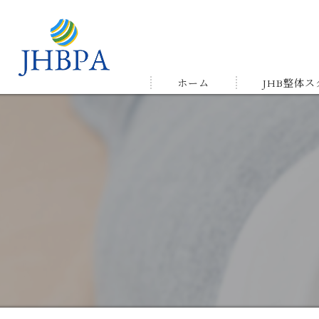
ホーム
JHB整体
受講の流れ
メルマガ&LIN
受講生の声＆
ゆかりの店舗
よくある質問