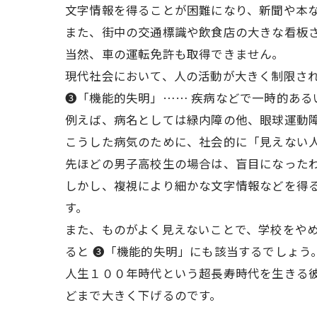
文字情報を得ることが困難になり、新聞や本
また、街中の交通標識や飲食店の大きな看板
当然、車の運転免許も取得できません。
現代社会において、人の活動が大きく制限さ
❸「機能的失明」…… 疾病などで一時的あ
例えば、病名としては緑内障の他、眼球運動
こうした病気のために、社会的に「見えない
先ほどの男子高校生の場合は、盲目になった
しかし、複視により細かな文字情報などを得
す。
また、ものがよく見えないことで、学校をや
ると ❸「機能的失明」にも該当するでしょ
人生１００年時代という超長寿時代を生きる彼
どまで大きく下げるのです。