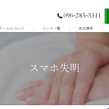
096-285-5311
スクールについて
コース一覧
成功事例
独立開業したい
E登録
副業から始めたい
スマホ失明
体験談
家族を癒したい
紹介
健康を学びたい