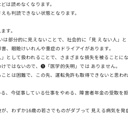
などは読めなくなります。
さえも判読できない状態となります。
れます。
るいは部分的に見えないことで、社会的に「見 えない人」
障害、眼瞼けいれんや重症のドライアイがあります。
人」として扱われることで、さまざまな損失を被ることに
わけではないので、❶「医学的失明」では ありません。
ることは困難で、この先、運転免許も取得できないと思わ
める、今従事している仕事をやめる、障害者年金の受取を
う。
が、わずか16歳の若さでものがダブって 見える病気を発