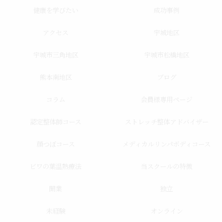
健康を学びたい
成功事例
アクセス
宇城地区
宇城市三角地区
宇城市松橋地区
熊本南地区
ブログ
コラム
会員様専用ページ
認定整体師コース
ストレッチ整体アドバイザー
顔つぼコース
メディカルリンパボディコース
ビワの葉温熱療法
当スクールの特徴
開業
独立
未経験
オンライン