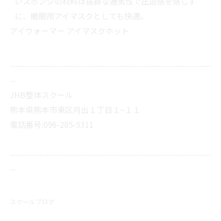
いスポンジの材料は抜群な通気性で圧迫感を感じず
に、睡眠用アイマスクとしても快適。
アイウォーマー アイマスクホット
--------------------------------------------------------------------
--
JHB整体スクール
熊本県熊本市東区月出１丁目１−１１
電話番号:096-285-5311
--------------------------------------------------------------------
--
スクールブログ