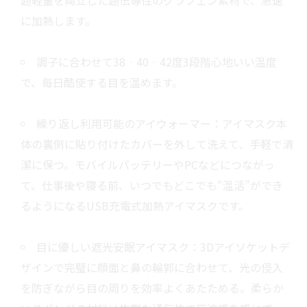
超軽量を両立した超伝導性のグラフェン素材で、急速
に加熱します。
調子に合わせて38‐40‐42度3段階心地いい温度
で、毎日酷使する目を温めます。
繰り返し利用可能のアイウォーマー：アイマスク本
体の裏側に貼り付けたカバーを外して洗えて、手軽で清
潔に保つ。モバイルバッテリーやPCなどにつながっ
て、仕事後や寝る前、いつでもどこでも“温活”ができ
るようになるUSB充電式加熱アイマスクです。
目に優しい遮光安眠アイマスク：3Dアイソケットデ
ザインで完璧に顔面と鼻の輪郭に合わせて、光の侵入
を防ぎながら目の周りを効率よくあたためる。柔らか