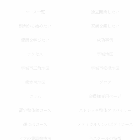
コース一覧
独立開業したい
副業から始めたい
家族を癒したい
健康を学びたい
成功事例
アクセス
宇城地区
宇城市三角地区
宇城市松橋地区
熊本南地区
ブログ
コラム
会員様専用ページ
認定整体師コース
ストレッチ整体アドバイザー
顔つぼコース
メディカルリンパボディコース
ビワの葉温熱療法
当スクールの特徴