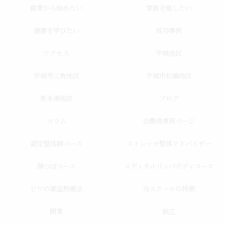
副業から始めたい
家族を癒したい
健康を学びたい
成功事例
アクセス
宇城地区
宇城市三角地区
宇城市松橋地区
熊本南地区
ブログ
コラム
会員様専用ページ
認定整体師コース
ストレッチ整体アドバイザー
顔つぼコース
メディカルリンパボディコース
ビワの葉温熱療法
当スクールの特徴
開業
独立