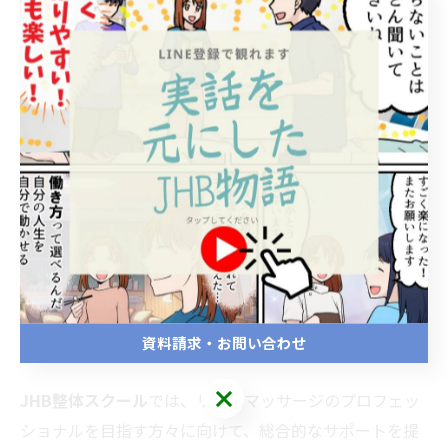
JHB整体スクール
のカリキュラムには、
サロン経営に関
するマーケティングの基礎知識の講座もあります。
この講座では開業後の集客に役立つスキルを習得するこ
とができま
す。
まとめ
リンパマッサージサロンを成功させるためには、技術だ
けでなく、
サービスの差別化、雰囲気作り、
そして効果
的なマーケティングが必要です。
資料請求・お問い合わせ
JHB整体スクール
で
は、
リンパマッサージのプロフェッ
ショナルを目指す方々に向けて、
総合的なサポートを提