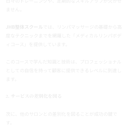
日々のトレーニングや、定期的なスキルアップが欠かせ
ません。
JHB整体スクール
では、
リンパマッサージの基礎から高
度なテクニックまでを網羅した「
メディカルリンパボデ
ィコース」を提供しています。
このコースで学んだ知識と技術は、
プロフェッショナル
としての自信を持って顧客に提供できるレベル
に到達し
ます。
2. サービスの差別化を図る
次に、他のサロンとの差別化を図ることが成功の鍵で
す。