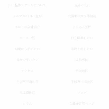
JHB整体スクールについて
受講の流れ
メルマガ&LINE登録
受講生の声＆体験談
ゆかりの店舗紹介
よくある質問
コース一覧
独立開業したい
副業から始めたい
家族を癒したい
健康を学びたい
成功事例
アクセス
宇城地区
宇城市三角地区
宇城市松橋地区
熊本南地区
ブログ
コラム
会員様専用ページ