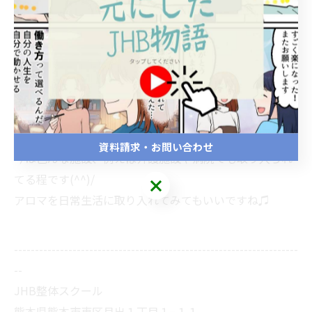
日々の疲れやストレスを感じたとき、ぜひアロママッサ
ージを取り入れてみてはいかがでしょうか？(^^)/
自分に合った香りを見つけることで、より深い癒しと健
康効果を得られるでしょう☆
資料請求・お問い合わせ
今は色んな施設、例えば介護施設や病院でも取り入られ
てる程です(^^)/
アロマを日常生活に取り入れてみてもいいですね♫
--------------------------------------------------------------------
--
JHB整体スクール
熊本県熊本市東区月出１丁目１−１１