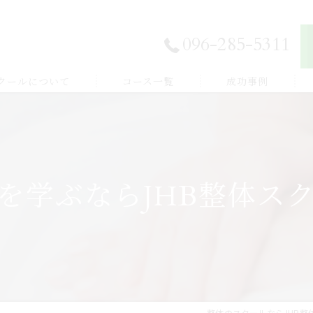
096-285-5311
スクールについて
コース一覧
成功事例
独立開業したい
E登録
副業から始めたい
を学ぶならJHB整体ス
体験談
家族を癒したい
紹介
健康を学びたい
整体のスクールならJHB整