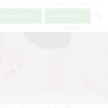
リンパを学ぶならJHB整体スクール☆
資料請求はこちら
LINE相談はこちら
アクセス
ブログ
会員様専用ページ
宇城地区
コラム
認定整体師コース
宇城市三角地区
ストレッチ整体アドバイザー
クール☆
宇城市松橋地区
顔つぼコース
熊本南地区
メディカルリンパボディコース
ビワの葉温熱療法
体スクール
ブログ
リンパを学ぶならJHB整体スクール☆