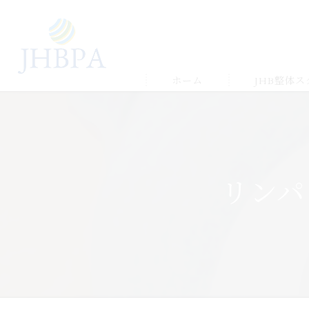
ホーム
JHB整体
受講の流れ
メルマガ&LIN
リンパ
受講生の声＆
ゆかりの店舗
よくある質問