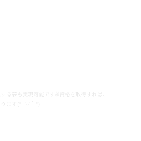
業する夢も実現可能です✌資格を取得すれば、
す(*´▽｀*)