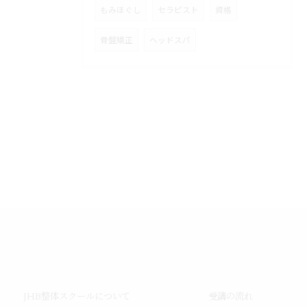
もみほぐし
セラピスト
資格
骨盤矯正
ヘッドスパ
JHB整体スクールについて
受講の流れ