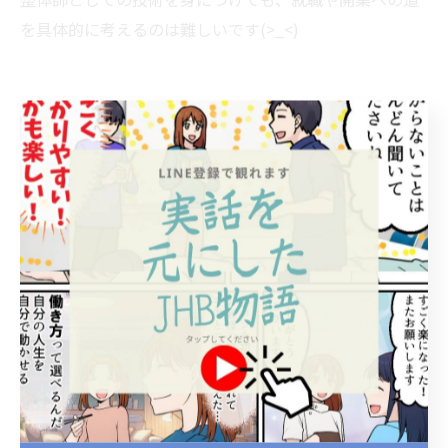
を具体的に考えるのは難しいです(>_<)
ですが、JHB整体スクールでは次のような支援が受けら
れます☝
開業支援セミナー：
自分の整体院を開業したいという夢
を持つ人に向けて、経営ノウハウや集客術を学ぶセミナ
ーが開催されています。
卒業後のフォローアップ講座：
新たなや技術トレンドを
学び続けられる場を提供し、卒業後も成長をサポートし
ます。