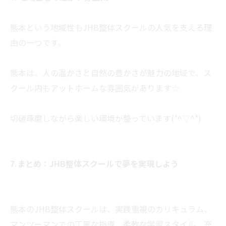
熊本という地域性もJHB整体スクールの人気を支える理
由の一つです。
熊本は、人の温かさと自然の豊かさが魅力の地域で、ス
クール内もアットホームな雰囲気があります☆
切磋琢磨しながら楽しい環境が整っています(*^▽^*)
7.まとめ：JHB整体スクールで夢を実現しよう
熊本のJHB整体スクールは、実践重視のカリキュラム、
マンツーマンでの丁寧な指導、柔軟な学習スタイル、充