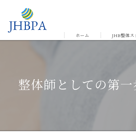
ホーム
JHB整体
受講の流れ
メルマガ&LIN
整体師としての第一
受講生の声＆
ゆかりの店舗
よくある質問