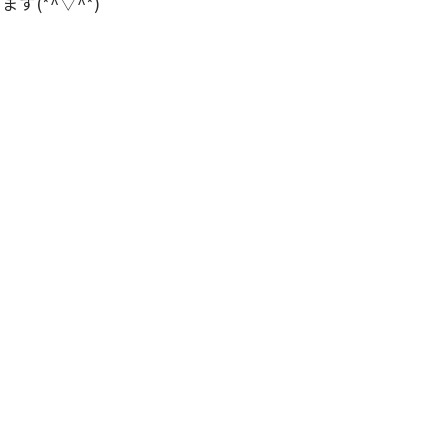
(*^▽^*)