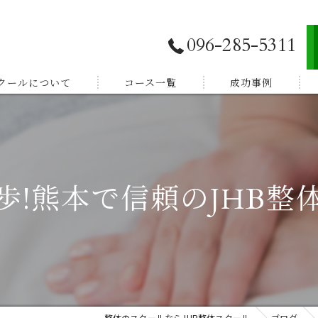
096-285-5311
スクールについて
コース一覧
成功事例
独立開業したい
E登録
副業から始めたい
歩!熊本で信頼のJHB整
体験談
家族を癒したい
紹介
健康を学びたい
整体のスクールならJHB整体スクール
ブログ