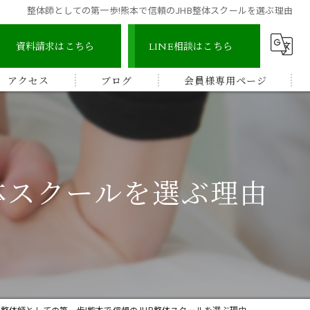
整体師としての第一歩!熊本で信頼のJHB整体スクールを選ぶ理由
資料請求はこちら
LINE相談はこちら
アクセス
ブログ
会員様専用ページ
宇城地区
コラム
認定整体師コース
宇城市三角地区
ストレッチ整体アドバイザー
体スクールを選ぶ理由
宇城市松橋地区
顔つぼコース
熊本南地区
メディカルリンパボディコース
ビワの葉温熱療法
整体師としての第一歩!熊本で信頼のJHB整体スクールを選ぶ理由