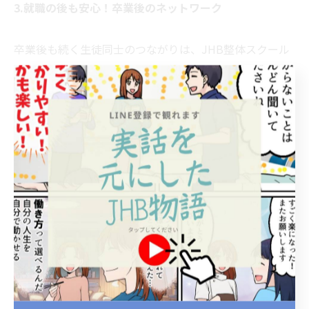
3.就職の後も安心！卒業後のネットワーク
卒業後も続く生徒同士のつながりは、JHB整体スクール
ならではの魅力です☆同じ夢を持つ仲間たちとのネット
ワークが、就職後の支えになります(^^)/
情報交換や意見を共有する中で、自分のスキルを磨くこ
とができます♪
就職後の悩み相談に応じる「卒業生向けの勉強会」
仕事で使える新しい技術やトレンドを学ぶ「フォローア
ップ講座」こうした環境があるため、卒業後も安心して
整体師としての道を歩むことができます(#^^#)