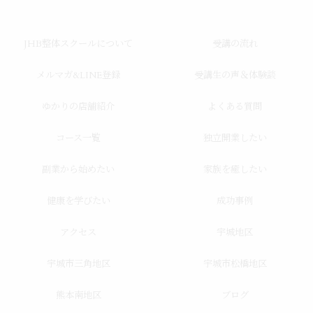
JHB整体スクールについて
受講の流れ
メルマガ&LINE登録
受講生の声＆体験談
ゆかりの店舗紹介
よくある質問
コース一覧
独立開業したい
副業から始めたい
家族を癒したい
健康を学びたい
成功事例
アクセス
宇城地区
宇城市三角地区
宇城市松橋地区
熊本南地区
ブログ