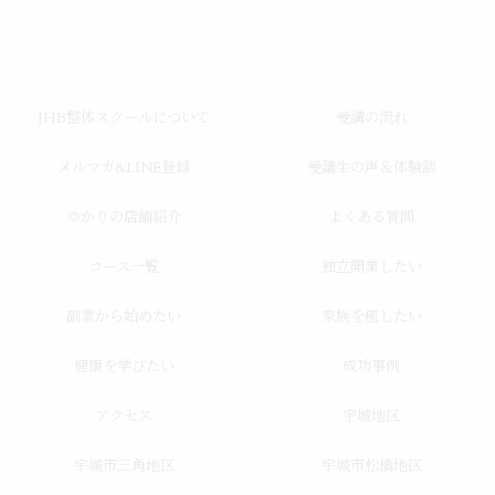
JHB整体スクールについて
受講の流れ
メルマガ&LINE登録
受講生の声＆体験談
ゆかりの店舗紹介
よくある質問
コース一覧
独立開業したい
副業から始めたい
家族を癒したい
健康を学びたい
成功事例
アクセス
宇城地区
宇城市三角地区
宇城市松橋地区