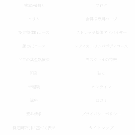
熊本南地区
ブログ
コラム
会員様専用ページ
認定整体師コース
ストレッチ整体アドバイザー
顔つぼコース
メディカルリンパボディコース
ビワの葉温熱療法
当スクールの特徴
開業
独立
未経験
オンライン
講座
口コミ
資料請求
プライバシーポリシー
サイトマップ
特定商取引に基づく表記