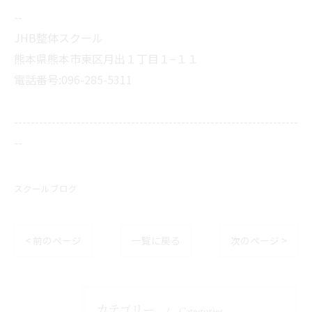
--
JHB整体スクール
熊本県熊本市東区月出１丁目１−１１
電話番号:096-285-5311
--------------------------------------------------------------------
--
スクールブログ
< 前のページ
一覧に戻る
次のページ >
カテゴリー
Categories