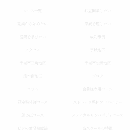
コース一覧
独立開業したい
副業から始めたい
家族を癒したい
健康を学びたい
成功事例
アクセス
宇城地区
宇城市三角地区
宇城市松橋地区
熊本南地区
ブログ
コラム
会員様専用ページ
認定整体師コース
ストレッチ整体アドバイザー
顔つぼコース
メディカルリンパボディコース
ビワの葉温熱療法
当スクールの特徴