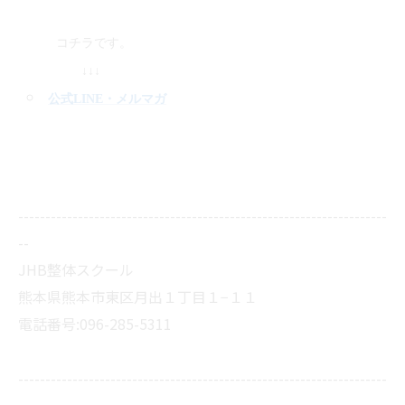
コチラです。
↓↓↓
公式LINE
・メルマガ
--------------------------------------------------------------------
--
JHB整体スクール
熊本県熊本市東区月出１丁目１−１１
電話番号:096-285-5311
--------------------------------------------------------------------
--