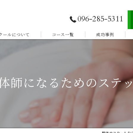
096-285-5311
スクールについて
コース一覧
成功事例
独立開業したい
E登録
副業から始めたい
体師になるためのステ
体験談
家族を癒したい
紹介
健康を学びたい
整体のスクールなら