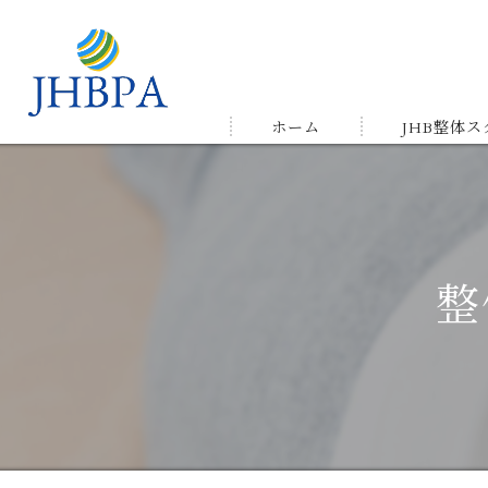
ホーム
JHB整体
受講の流れ
メルマガ&LIN
整
受講生の声＆
ゆかりの店舗
よくある質問