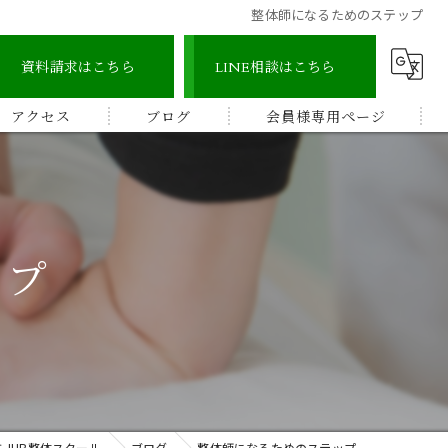
整体師になるためのステップ
資料請求はこちら
LINE相談はこちら
アクセス
ブログ
会員様専用ページ
宇城地区
コラム
認定整体師コース
宇城市三角地区
ストレッチ整体アドバイザー
ップ
宇城市松橋地区
顔つぼコース
熊本南地区
メディカルリンパボディコース
ビワの葉温熱療法
JHB整体スクール
ブログ
整体師になるためのステップ