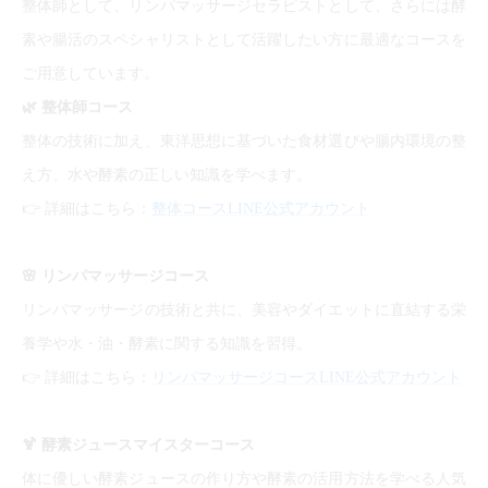
整体師として、リンパマッサージセラピストとして、さらには酵
素や腸活のスペシャリストとして活躍したい方に最適なコースを
ご用意しています。
🌿
整体師コース
整体の技術に加え、東洋思想に基づいた食材選びや腸内環境の整
え方、水や酵素の正しい知識を学べます。
👉
詳細はこちら：
整体コースLINE公式アカウント
🌸
リンパマッサージコース
リンパマッサージの技術と共に、美容やダイエットに直結する栄
養学や水・油・酵素に関する知識を習得。
👉
詳細はこちら：
リンパマッサージコースLINE公式アカウント
🍹
酵素ジュースマイスターコース
体に優しい酵素ジュースの作り方や酵素の活用方法を学べる人気