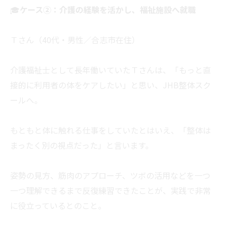
🎓
ケース②：介護の経験を活かし、福祉施設へ就職
Ｔさん（40代・男性／合志市在住）
介護福祉士として長年働いていたＴさんは、「もっと直
接的に利用者の体をケアしたい」と思い、JHB整体スク
ールへ。
もともと体に触れる仕事をしていたとはいえ、「整体は
まったく別の視点だった」と言います。
姿勢の見方、筋肉のアプローチ、ツボの活用などを一つ
一つ理解できるまで反復練習できたことが、実践で非常
に役立っているとのこと。