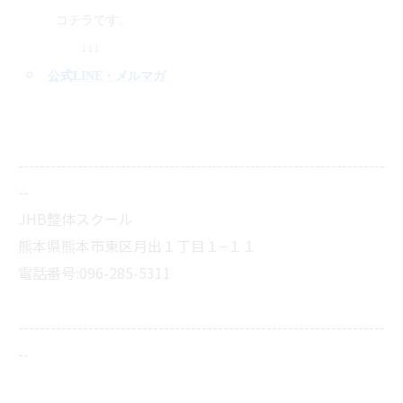
コチラです。
↓↓↓
公式LINE
・メルマガ
--------------------------------------------------------------------
--
JHB整体スクール
熊本県熊本市東区月出１丁目１−１１
電話番号:096-285-5311
--------------------------------------------------------------------
--