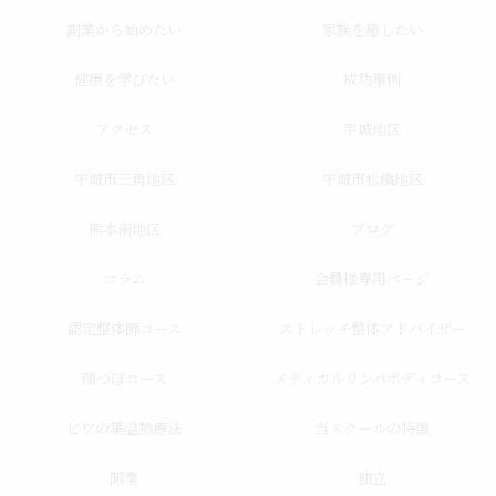
副業から始めたい
家族を癒したい
健康を学びたい
成功事例
アクセス
宇城地区
宇城市三角地区
宇城市松橋地区
熊本南地区
ブログ
コラム
会員様専用ページ
認定整体師コース
ストレッチ整体アドバイザー
顔つぼコース
メディカルリンパボディコース
ビワの葉温熱療法
当スクールの特徴
開業
独立