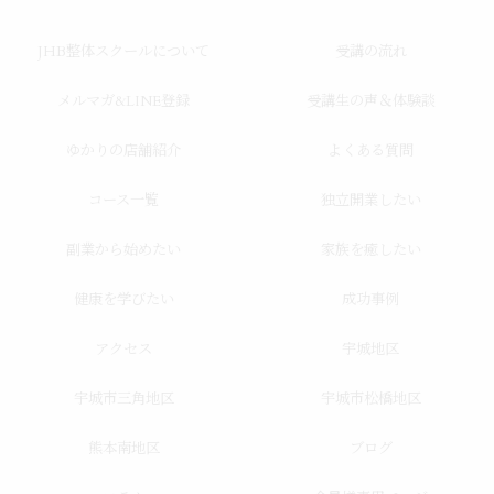
JHB整体スクールについて
受講の流れ
メルマガ&LINE登録
受講生の声＆体験談
ゆかりの店舗紹介
よくある質問
コース一覧
独立開業したい
副業から始めたい
家族を癒したい
健康を学びたい
成功事例
アクセス
宇城地区
宇城市三角地区
宇城市松橋地区
熊本南地区
ブログ