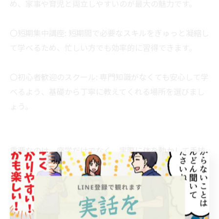
め、家事や育児と両立しやすいのが最大の魅力です。
〇短期集中講座: 短期間で必要なスキルをぎゅっと凝縮し
て学べるため、忙しい方でも効率的に習得できます。
〇初心者歓迎のスクール: 専門知識がなくても安心して学
べるよう、基礎から丁寧に教えてくれる場所を選びまし
ょう。
重要なのは、座学だけでなく、実際に体を動かして手技
を習得できる実技指導が充実しているかです。
家族の体を預かるためにも、正しい知識と安全な手技を
身につけることが大切です！