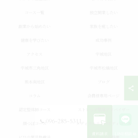
コース一覧
独立開業したい
副業から始めたい
家族を癒したい
健康を学びたい
成功事例
アクセス
宇城地区
宇城市三角地区
宇城市松橋地区
熊本南地区
ブログ
コラム
会員様専用ページ
認定整体師コース
ストレッチ整体アドバイザー
096-285-5311
顔つぼコース
メディカルリンパボディコース
資料請求
LINE相談
ビワの葉温熱療法
当スクールの特徴