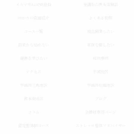
メルマガ&LINE登録
受講生の声＆体験談
ゆかりの店舗紹介
よくある質問
コース一覧
独立開業したい
副業から始めたい
家族を癒したい
健康を学びたい
成功事例
アクセス
宇城地区
宇城市三角地区
宇城市松橋地区
熊本南地区
ブログ
コラム
会員様専用ページ
認定整体師コース
ストレッチ整体アドバイザー