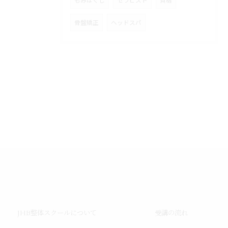
もみほぐし
セラピスト
資格
骨盤矯正
ヘッドスパ
JHB整体スクールについて
受講の流れ