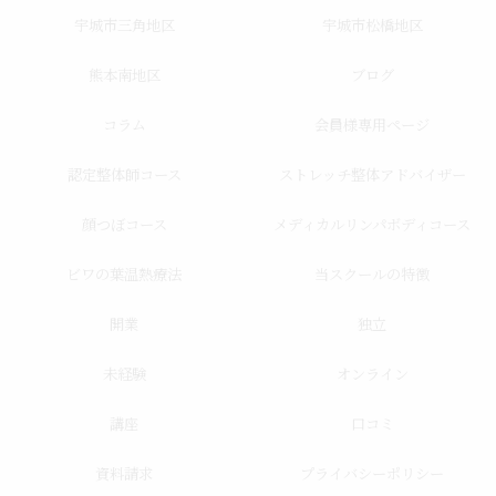
宇城市三角地区
宇城市松橋地区
熊本南地区
ブログ
コラム
会員様専用ページ
認定整体師コース
ストレッチ整体アドバイザー
顔つぼコース
メディカルリンパボディコース
ビワの葉温熱療法
当スクールの特徴
開業
独立
未経験
オンライン
講座
口コミ
資料請求
プライバシーポリシー