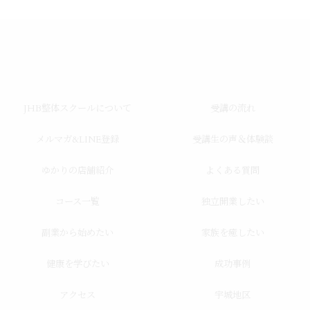
JHB整体スクールについて
受講の流れ
メルマガ&LINE登録
受講生の声＆体験談
ゆかりの店舗紹介
よくある質問
コース一覧
独立開業したい
副業から始めたい
家族を癒したい
健康を学びたい
成功事例
アクセス
宇城地区