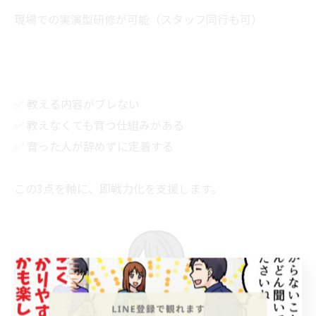
現場での実演型研修が可能（スタッフ同行も可）
✅ 教える内容がブレない
✅ 教えなくても育つ仕組みがある
✅ 育った人が辞めずに定着する
この3点を軸に、即戦力化を支援します。