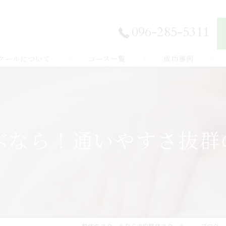
096-285-5311
スクールについて
コース一覧
成功事例
独立開業したい
E登録
副業から始めたい
ぶなら！通いやすさ抜群の
体験談
家族を癒したい
紹介
健康を学びたい
整体のスクールならJHB整体スクール
ブログ