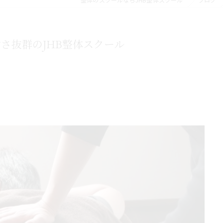
さ抜群のJHB整体スクール