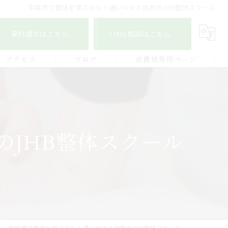
宇城市で整体を学ぶなら！通いやすさ抜群のJHB整体スクール
資料請求はこちら
LINE相談はこちら
アクセス
ブログ
会員様専用ページ
宇城地区
コラム
認定整体師コース
宇城市三角地区
ストレッチ整体アドバイザー
JHB整体スクール
宇城市松橋地区
顔つぼコース
熊本南地区
メディカルリンパボディコース
ビワの葉温熱療法
宇城市で整体を学ぶなら！通いやすさ抜群のJHB整体スクール