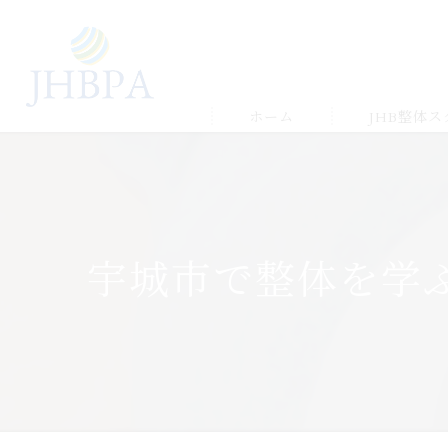
ホーム
JHB整体
受講の流れ
メルマガ&LIN
宇城市で整体を学
受講生の声＆
ゆかりの店舗
よくある質問