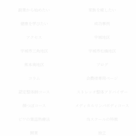
副業から始めたい
家族を癒したい
健康を学びたい
成功事例
アクセス
宇城地区
宇城市三角地区
宇城市松橋地区
熊本南地区
ブログ
コラム
会員様専用ページ
認定整体師コース
ストレッチ整体アドバイザー
顔つぼコース
メディカルリンパボディコース
ビワの葉温熱療法
当スクールの特徴
開業
独立