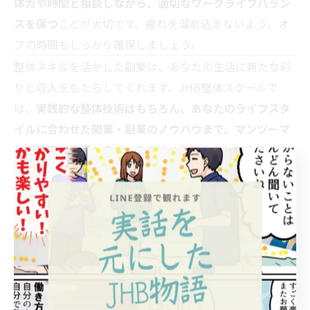
体力や時間と相談しながら、適切なワークライフバラン
スを保つ
ことが大切です。疲れを溜め込まないよう、オ
フの時間もしっかり確保しましょう。
整体スキルを活かした副業は、あなたの生活に新たな彩
りと収入をもたらしてくれます。JHB整体スクールで
は、
実践的な整体技術はもちろん、あなたのライフスタ
イルに合わせた開業・副業のノウハウまで、マンツーマ
ンで丁寧に指導
します。まずは一歩踏み出してみません
か？
＞＞JHB整体スクールの副業支援コースはこちら