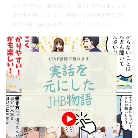
ど）を習得し、自分だけの「強み」を作りましょう。
専門性を持つことで、お客様からの指名が増えたり、
単価の高い施術を提供できるようになります。
ステップ4：独立開業、または幹部・指導者へ（5年目
以降）
十分な経験とスキル、そして経営ノウハウが身につけ
ば、いよいよ独立開業の道が見えてきます。自宅サロ
ンやレンタルスペースからのスタートも可能です。ま
た、独立ではなく、店舗の責任者や後進の指導者とし
てキャリアアップし、安定した高収入を目指す道もあ
ります。