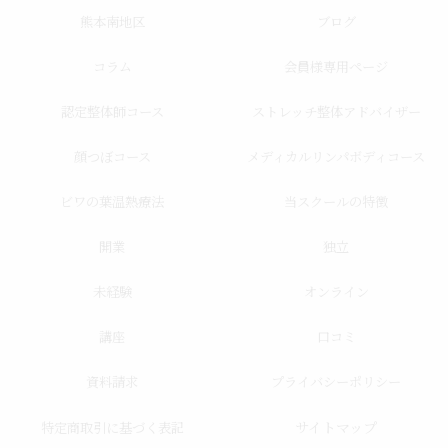
熊本南地区
ブログ
コラム
会員様専用ページ
認定整体師コース
ストレッチ整体アドバイザー
顔つぼコース
メディカルリンパボディコース
ビワの葉温熱療法
当スクールの特徴
開業
独立
未経験
オンライン
講座
口コミ
資料請求
プライバシーポリシー
サイトマップ
特定商取引に基づく表記