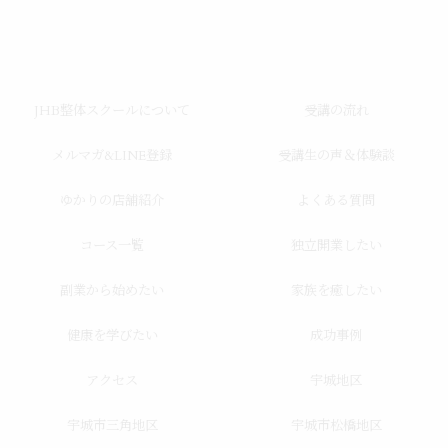
JHB整体スクールについて
受講の流れ
メルマガ&LINE登録
受講生の声＆体験談
ゆかりの店舗紹介
よくある質問
コース一覧
独立開業したい
副業から始めたい
家族を癒したい
健康を学びたい
成功事例
アクセス
宇城地区
宇城市三角地区
宇城市松橋地区