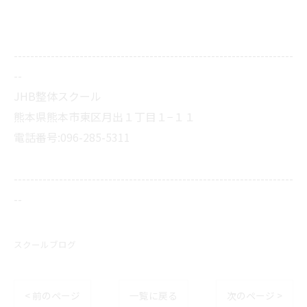
--------------------------------------------------------------------
--
JHB整体スクール
熊本県熊本市東区月出１丁目１−１１
電話番号:096-285-5311
--------------------------------------------------------------------
--
スクールブログ
< 前のページ
一覧に戻る
次のページ >