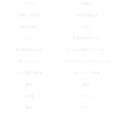
アクセス
宇城地区
宇城市三角地区
宇城市松橋地区
熊本南地区
ブログ
コラム
会員様専用ページ
認定整体師コース
ストレッチ整体アドバイザー
顔つぼコース
メディカルリンパボディコース
ビワの葉温熱療法
当スクールの特徴
開業
独立
未経験
オンライン
講座
口コミ