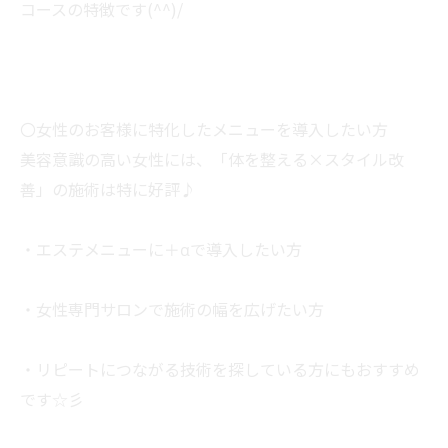
コースの特徴です(^^)/
〇女性のお客様に特化したメニューを導入したい方
美容意識の高い女性には、「体を整える×スタイル改
善」の施術は特に好評♪
・エステメニューに＋αで導入したい方
・女性専門サロンで施術の幅を広げたい方
・リピートにつながる技術を探している方にもおすすめ
です☆彡