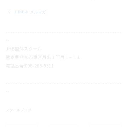
LINE@
･メルマガ
--------------------------------------------------------------------
--
JHB整体スクール
熊本県熊本市東区月出１丁目１−１１
電話番号:096-285-5311
--------------------------------------------------------------------
--
スクールブログ