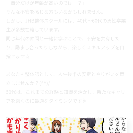
「自分だけが年齢が高いのでは…？」
そんな不安を感じる方もいるかもしれません。
しかし、JHB整体スクールには、40代〜60代の男性卒業
生が多数在籍しています。
同じ年代の仲間と一緒に学ぶことで、不安を共有した
り、励まし合ったりしながら、楽しくスキルアップを目
指せます☆
あなたも整体師として、人生後半の安定とやりがいを両
立しませんか？(^^)/
50代は、これまでの経験と知識を活かし、新たなキャリ
アを築くのに最適なタイミングです☝
整体師として、人の役に立ちながら、自分らしい働き方
を実現する。