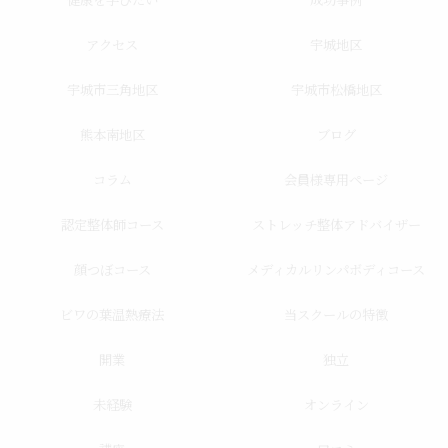
健康を学びたい
成功事例
アクセス
宇城地区
宇城市三角地区
宇城市松橋地区
熊本南地区
ブログ
コラム
会員様専用ページ
認定整体師コース
ストレッチ整体アドバイザー
顔つぼコース
メディカルリンパボディコース
ビワの葉温熱療法
当スクールの特徴
開業
独立
未経験
オンライン