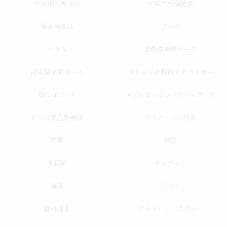
宇城市三角地区
宇城市松橋地区
熊本南地区
ブログ
コラム
会員様専用ページ
認定整体師コース
ストレッチ整体アドバイザー
顔つぼコース
メディカルリンパボディコース
ビワの葉温熱療法
当スクールの特徴
開業
独立
未経験
オンライン
講座
口コミ
資料請求
プライバシーポリシー