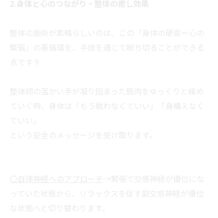
2.身体と心のつながり・整体の癒し効果
整体の施術が素晴らしいのは、この「身体の硬直＝心の
緊張」の悪循環を、手技を通じて断ち切ることができる
点です☝
整体師の温かい手が凝り固まった筋肉をゆっくりと緩め
ていく時、身体は「もう戦わなくていい」「身構えなく
ていい」
という安全のメッセージを受け取ります。
〇自律神経へのアプローチ
→緊張で交感神経が優位にな
っていた状態から、リラックスを促す副交感神経が優位
な状態へと切り替わります。