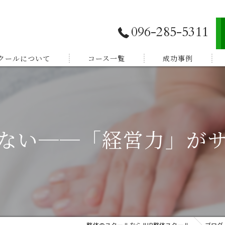
096-285-5311
スクールについて
コース一覧
成功事例
独立開業したい
E登録
副業から始めたい
ない──「経営力」が
体験談
家族を癒したい
紹介
健康を学びたい
整体のスクールならJHB整体スクール
ブログ