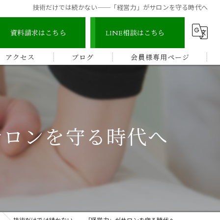
技術だけでは続かない──「経営力」がサロンを守る時代へ
資料請求はこちら
LINE相談はこちら
アクセス
ブログ
会員様専用ページ
宇城地区
コラム
認定整体師コース
宇城市三角地区
ストレッチ整体アドバイザー
サロンを守る時代へ
宇城市松橋地区
顔つぼコース
熊本南地区
メディカルリンパボディコース
ビワの葉温熱療法
技術だけでは続かない──「経営力」がサロンを守る時代へ