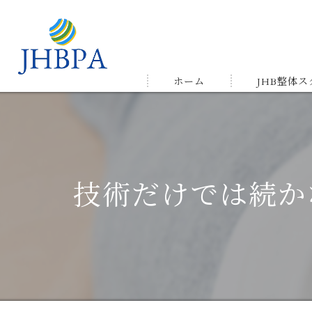
ホーム
JHB整体
受講の流れ
メルマガ&LIN
技術だけでは続か
受講生の声＆
ゆかりの店舗
よくある質問