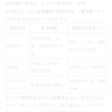
医療機関・整体院・カイロの施術内容・特徴
首の施術には主に
医療機関（整形外科）・整体院・カイ
ロプラクティック
の3つがあります。
施術方法
主な特徴
推奨されるケース
医師が診断・治
痛み・しびれ・神経
整形外科
療、画像診断も可
症状がある場合
能
手技による筋肉・
整体院
軽度のコリや疲労感
関節の調整
カイロプラ
慢性的な不調、姿勢
背骨や関節の矯正
クティック
改善
それぞれ
施術方法やリスクが異なる
ため、症状や目的に
合わせて選ぶことが大切です。特に痛みやしびれなどの