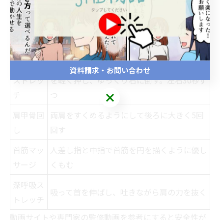
す。
セルフケ
手順
ア方法
首の側屈
イスに座り、背筋を伸ばして右手で左側頭部
資料請求・お問い合わせ
ストレッ
を軽く押し、ゆっくり右に倒す。左右30秒ず
チ
つ
肩甲骨回
両肩をすくめるようにして後ろに大きく5回
し
回す
首筋マッ
人差し指と中指で首筋を円を描くように優し
サージ
くもむ
深呼吸ス
吸って首を伸ばし、吐きながら肩の力を抜く
トレッチ
動画サイトや専門家の監修動画を参考にすると安全性が