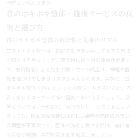
予防につながります。
首のボキボキ整体・施術サービスの真
実と選び方
首のボキボキ整体の危険性と効果のリアル
首のボキボキ整体は、関節の動きを活用して筋肉の緊張
を和らげる手技ですが、
安全性には十分な注意が必要
で
す。無資格者による施術や強い力での矯正は、
神経や血
管を傷つけてしまうリスク
が考えられます。実際に「首
ボキボキ整体 危険」といった検索ワードが多いのは、不
安を感じるユーザーが多い証拠ともいえるでしょう。効
果については、一時的に「気持ちいい」と感じることが
あっても、
根本的な改善には正しい姿勢や筋肉のバラン
ス調整が不可欠
です。整体の施術を受ける際は、施術者
の資格や経験、専門知識を必ず確認しましょう。