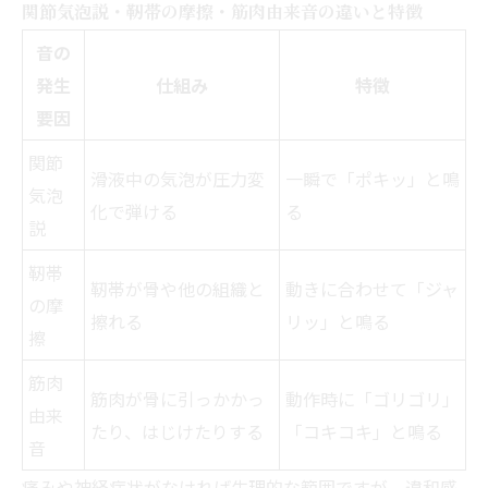
関節気泡説・靭帯の摩擦・筋肉由来音の違いと特徴
音の
発生
仕組み
特徴
要因
関節
滑液中の気泡が圧力変
一瞬で「ポキッ」と鳴
気泡
化で弾ける
る
説
靭帯
靭帯が骨や他の組織と
動きに合わせて「ジャ
の摩
擦れる
リッ」と鳴る
擦
筋肉
筋肉が骨に引っかかっ
動作時に「ゴリゴリ」
由来
たり、はじけたりする
「コキコキ」と鳴る
音
痛みや神経症状がなければ生理的な範囲ですが、違和感