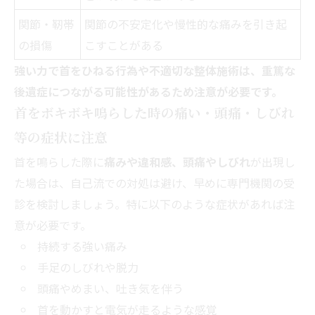
関節・靭帯
関節の不安定化や慢性的な痛みを引き起
の損傷
こすことがある
強い力で首をひねる行為や不適切な整体施術は、重篤な
後遺症につながる可能性があるため注意が必要です。
首をボキボキ鳴らした時の痛い・頭痛・しびれ
等の症状に注意
首を鳴らした際に
痛みや違和感、頭痛やしびれ
が出現し
た場合は、自己流での対処は避け、早めに専門機関の受
診を検討しましょう。特に以下のような症状があれば注
意が必要です。
持続する強い痛み
手足のしびれや脱力
頭痛やめまい、吐き気を伴う
首を動かすと電気が走るような感覚