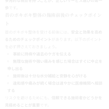
多角的な視点を持つことが、正しいサービス選びの第一
歩
です。
首のボキボキ整体の施術前後のチェックポイン
ト
首のボキボキ整体を受ける前後には、
安全と効果を高め
るためのチェックポイント
があります。以下のポイント
を必ず押さえておきましょう。
事前に持病や過去のケガを伝える
無理な施術や強い痛みを感じた場合はすぐに中止を
申し出る
施術後は十分な水分補給と安静を心がける
違和感や痛みが続く場合は速やかに医療機関へ相談
する
リスクを避けるためにも、
信頼できる施術者かどうかを
見極めることが重要
です。