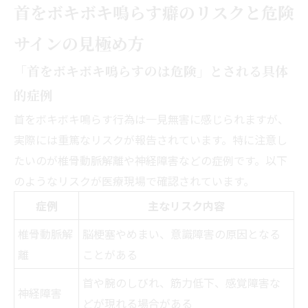
首をボキボキ鳴らす癖のリスクと危険
サインの見極め方
「首をボキボキ鳴らすのは危険」とされる具体
的症例
首をボキボキ鳴らす行為は一見無害に感じられますが、
実際には重篤なリスクが報告されています。特に注意し
たいのが椎骨動脈解離や神経障害などの症例です。以下
のようなリスクが医療現場で確認されています。
症例
主なリスク内容
椎骨動脈解
脳梗塞やめまい、意識障害の原因となる
離
ことがある
首や腕のしびれ、筋力低下、感覚障害な
神経障害
どが現れる場合がある