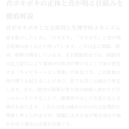
首ボキボキの正体と音が鳴る仕組みを
徹底解説
首がボキボキとなる原因と生理学的メカニズム
首を動かしたときに「ボキボキ」「ポキポキ」と音が鳴
る経験は多くの人が持っています。これは主に関節、筋
肉、靭帯が関与しています。まず関節部分では、関節内
の圧力変化により滑液中の気泡が弾けることで音が発生
する「キャビテーション現象」が有名です。この現象は
指や膝でも起きることがあり、首でも同じ仕組みで発生
します。また、筋肉や靭帯が骨や他の組織と擦れたり引
っかかったりすることで、摩擦音やはじける音が生じる
場合もあります。これらの音は痛みがなければ生理的な
現象と考えられますが、頻繁に大きな音が鳴る場合や痛
みを伴う場合は注意が必要です。