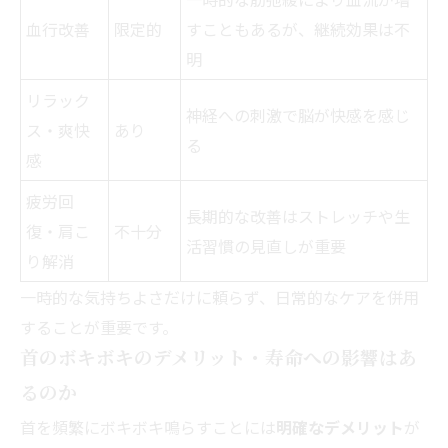
血行改善
限定的
すこともあるが、継続効果は不
明
リラック
神経への刺激で脳が快感を感じ
ス・爽快
あり
る
感
疲労回
長期的な改善はストレッチや生
復・肩こ
不十分
活習慣の見直しが重要
り解消
一時的な気持ちよさだけに頼らず、日常的なケアを併用
することが重要です。
首のボキボキのデメリット・寿命への影響はあ
るのか
首を頻繁にボキボキ鳴らすことには
明確なデメリット
が