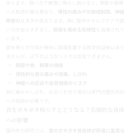
あります。強い力で無理に鳴らし続けると、関節や靭帯
への負荷が積み重なり、
慢性の痛みや可動域制限、神経
障害のリスク
が高まります。特に整体やセルフケアで強
い力を加えすぎると、
頚椎を痛める危険性
も指摘されて
います。
首を鳴らす行為が寿命に直接影響する医学的証拠はあり
ませんが、以下のようなリスクは否定できません。
関節や骨、靭帯の損傷
慢性的な首の痛みや頭痛、しびれ
神経への圧迫や血管損傷のリスク
特に痛みやしびれ、めまいを伴う場合は専門の整形外科
への相談が必要です。
首をボキボキ鳴らすとどうなる？長期的な身体
への影響
国内外の研究では、
首のボキボキ音自体が即座に重篤な