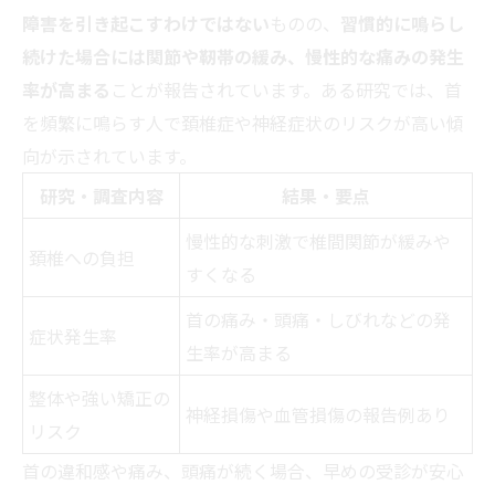
障害を引き起こすわけではない
ものの、
習慣的に鳴らし
続けた場合には関節や靭帯の緩み、慢性的な痛みの発生
率が高まる
ことが報告されています。ある研究では、首
を頻繁に鳴らす人で頚椎症や神経症状のリスクが高い傾
向が示されています。
研究・調査内容
結果・要点
慢性的な刺激で椎間関節が緩みや
頚椎への負担
すくなる
首の痛み・頭痛・しびれなどの発
症状発生率
生率が高まる
整体や強い矯正の
神経損傷や血管損傷の報告例あり
リスク
首の違和感や痛み、頭痛が続く場合、早めの受診が安心