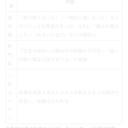
内容
点
実
「首が軽くなった」「一時的に楽になった」など
体
ポジティブな意見が多いが、まれに「痛みが悪化
験
した」「めまいが出た」などの報告も
専
「安全な施術には解剖学の知識が不可欠」「首へ
門
の強い矯正は控えるべき」と指摘
家
一
般
ユ
効果を実感する人とリスクを懸念する人の両方が
ー
存在し、経験は分かれる
ザ
ー