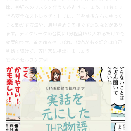
節、神経へのリスクを伴うため避けましょう。自宅でで
きる安全なストレッチとしては、首を前後左右にゆっく
りと動かす方法や、肩甲骨周りをほぐす運動などがあり
ます。デスクワークの合間に1分程度取り入れるだけでも
効果的です。首の痛みやしびれ、頭痛がある場合は自己
判断で続けず、専門家に相談しましょう。
安全なセルフケア例
首をゆっくり前後左右に倒す
肩を大きく回して肩甲骨をほぐす
軽く首筋をマッサージする
深呼吸と合わせて筋肉の緊張を緩める
推奨ストレッチとマッサージの具体的手順・動画活用案
下記のストレッチやマッサージは、首への負担を減らし
安全にケアできる方法です。動画やイラストを活用する
とさらに分かりやすく、正しいフォームが身につきま