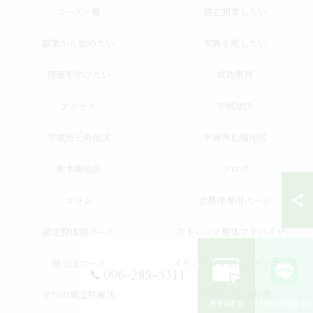
コース一覧
独立開業したい
副業から始めたい
家族を癒したい
健康を学びたい
成功事例
アクセス
宇城地区
宇城市三角地区
宇城市松橋地区
熊本南地区
ブログ
コラム
会員様専用ページ
認定整体師コース
ストレッチ整体アドバイザー
顔つぼコース
メディカルリンパボディコース
096-285-5311
ビワの葉温熱療法
当スクールの特徴
資料請求
LINE相談