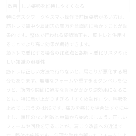
改善
しい姿勢を維持しやすくなる
特にデスクワークやスマホ操作で前傾姿勢が多い方は、
筋トレで背中や肩周辺の筋肉を意識的に動かすことが効
果的です。整体で行われる姿勢矯正も、筋トレと併用す
ることでより高い効果が期待できます。
筋トレで悪化する場合の注意点と誤解 - 悪化リスクや正
しい知識の重要性
筋トレは正しい方法で行わないと、肩こりが悪化する場
合もあります。無理なフォームや重すぎるダンベルを使
うと、筋肉や関節に過度な負担がかかり逆効果になるこ
とも。特に肩が上がりすぎる「すくめ動作」や、呼吸を
止めてしまうのはNGです。痛みを感じた場合はすぐに中
止し、無理のない回数と重量から始めましょう。正しい
フォームや回数を守ることが、肩こり改善への近道で
す。整体の施術でも、無理な動作や誤ったフォームによ