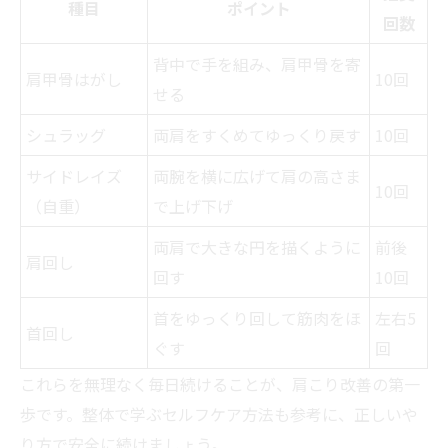
種目
ポイント
回数
背中で手を組み、肩甲骨を寄
肩甲骨はがし
10回
せる
シュラッグ
両肩をすくめてゆっくり戻す
10回
サイドレイズ
両腕を横に広げて肩の高さま
10回
（自重）
で上げ下げ
両肩で大きな円を描くように
前後
肩回し
回す
10回
首をゆっくり回して筋肉をほ
左右5
首回し
ぐす
回
これらを無理なく毎日続けることが、肩こり改善の第一
歩です。整体で学ぶセルフケア方法も参考に、正しいや
り方で安全に続けましょう。