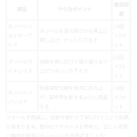
推奨回
種目
やり方ポイント
数
ダンベルシ
10回
ダンベルを肩の高さから真上に
ョルダープ
×2セ
押し上げ、ゆっくり下ろす
レス
ット
10回
ダンベルサ
両腕を横に広げて肩の高さまで
×2セ
イドレイズ
上げてゆっくり下ろす
ット
前傾姿勢で腕を後方に持ち上
10回
ダンベルリ
げ、肩甲骨を寄せるように意識
×2セ
アレイズ
する
ット
フォームを意識し、反動を使わず丁寧に行うことで効果
が高まります。整体のアドバイスも参考に、正しい姿勢
と動作で安全にトレーニングを続けましょう。