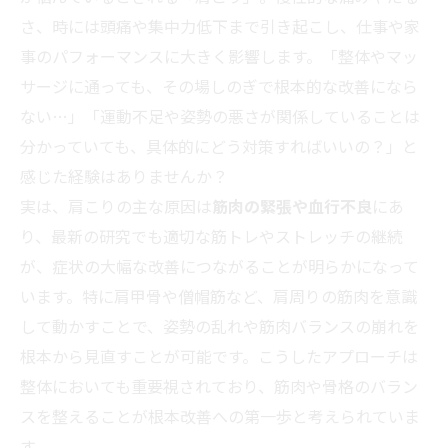
さ、時には頭痛や集中力低下まで引き起こし、仕事や家
事のパフォーマンスに大きく影響します。「整体やマッ
サージに通っても、その場しのぎで根本的な改善になら
ない…」「運動不足や姿勢の悪さが関係していることは
分かっていても、具体的にどう対策すればいいの？」と
感じた経験はありませんか？
実は、肩こりの主な原因は
筋肉の緊張や血行不良
にあ
り、最新の研究でも適切な筋トレやストレッチの継続
が、症状の大幅な改善につながることが明らかになって
います。特に肩甲骨や僧帽筋など、肩周りの筋肉を意識
して動かすことで、姿勢の乱れや筋肉バランスの崩れを
根本から見直すことが可能です。こうしたアプローチは
整体においても重要視されており、筋肉や骨格のバラン
スを整えることが根本改善への第一歩と考えられていま
す。