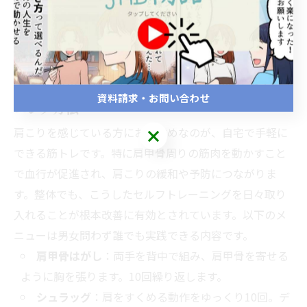
肩こり筋トレメニュー決定版｜自宅・
ジム・道具別の実践方法
肩こり筋トレ自宅メニュー：器具なし・女性も
できる簡単種目 - 自宅でできる具体的なトレー
資料請求・お問い合わせ
ニング方法
肩こりを感じている方におすすめなのが、自宅で手軽に
できる筋トレです。特に肩甲骨周りの筋肉を動かすこと
で血行が促進され、肩こりの緩和や予防につながりま
す。整体でも、こうしたセルフトレーニングを日々取り
入れることが根本改善に有効とされています。以下のメ
ニューは男女問わず誰でも実践できる内容です。
肩甲骨はがし
：両手を背中で組み、肩甲骨を寄せる
ように胸を張ります。10回繰り返します。
シュラッグ
：肩をすくめる動作をゆっくり10回。デ