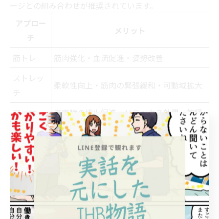
ージとの組み合わせが推奨されています。
アプロー
メリット
チ
筋トレ
筋肉強化・血流促進・姿勢改善
ストレッ
柔軟性向上・筋肉の緊張緩和・可動域拡大
チ
マッサー
老廃物の排出促進・リラックス効果・神経
ジ
ケア
例えば、筋トレ前後に肩回しや肩甲骨ストレッチを取り
入れることで、効果が高まります。日常的なケアとして
複合的に取り入れることがおすすめです。整体の現場で
も、筋トレ・ストレッチ・マッサージを組み合わせたト
ータルケアが重要視されています。