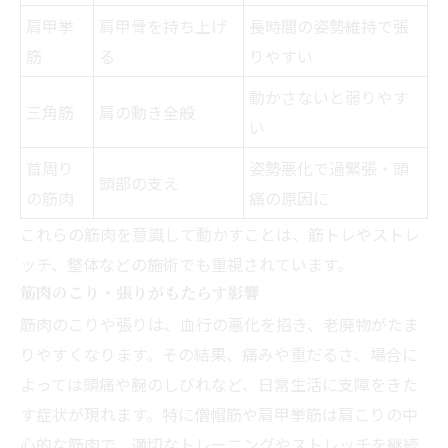
肩甲挙
肩甲骨を持ち上げ
長時間の姿勢維持で張
筋
る
りやすい
動かさないと弱りやす
三角筋
肩の動き全般
い
首周り
姿勢悪化で過緊張・頭
頭部の支え
の筋肉
痛の原因に
これらの筋肉を意識して動かすことは、筋トレやストレ
ッチ、整体などの施術でも重視されています。
筋肉のこり・張りがもたらす影響
筋肉のこりや張りは、血行の悪化を招き、老廃物がたま
りやすくなります。その結果、痛みや重だるさ、場合に
よっては頭痛や腕のしびれなど、日常生活に支障をきた
す症状が現れます。特に僧帽筋や肩甲挙筋は肩こりの中
心的な筋肉で、適切なトレーニングやストレッチを継続