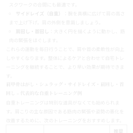
スクワークの合間にも最適です。
サイドレイズ（自重）
：腕を真横に広げて肩の高さ
まで上げ下げ。肩の外側を意識しましょう。
肩回し・首回し
：大きく円を描くように動かし、筋
肉の緊張をほぐします。
これらの運動を毎日行うことで、肩や首の柔軟性が向上
しやすくなります。整体によるケアと合わせて自宅トレ
ーニングを継続することで、より早い効果が期待できま
す。
肩甲骨はがし・シュラッグ・サイドレイズ・肩回し・首
回し - 代表的な自重トレーニング例
自重トレーニングは特別な道具がなくても始められま
す。肩こりの主な原因である筋肉の緊張や姿勢の悪化を
改善するために、次のトレーニングをおすすめします。
推奨