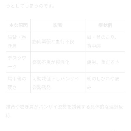
うとしてしまうのです。
主な原因
影響
症状例
猫背・巻
肩・首のこり、
筋肉緊張と血行不良
き肩
背中痛
デスクワ
姿勢不良が慢性化
疲労、重だるさ
ーク
肩甲骨の
可動域低下しバンザイ
朝のしびれや痛
硬さ
姿勢誘発
み
猫背や巻き肩がバンザイ姿勢を誘発する具体的な連鎖反
応