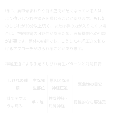
特に、肩甲骨まわりや首の筋肉が硬くなっている人は、
より強いしびれや痛みを感じることがあります。もし朝
のしびれが30分以上続く、または手の力が入りにくい場
合は、神経障害の可能性があるため、医療機関への相談
が必要です。整体の施術でも、こうした神経圧迫を和ら
げるアプローチが取られることがあります。
神経圧迫による手足のしびれ発生パターンと対処目安
しびれの種
主な発
原因となる
緊急性の目安
類
生部位
神経圧迫
針で刺すよ
橈骨神経・
手・腕
慢性的なら要注意
うな痛み
尺骨神経