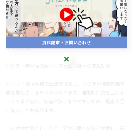
が「日中の集中力が続かない」「頭がぼんやりする」と
感じていると報告されています。これが慢性化すると、
仕事や家事、運転など日常生活のパフォーマンスに大き
な影響を与えます。整体の視点でも、睡眠の質が悪化す
ることで身体の回復力が低下するため、早めの対策が推
資料請求・お問い合わせ
奨されます。
いびき・無呼吸の悪化リスクと心身への波及効果
バンザイ寝は気道の圧迫を助長し、いびきや睡眠時無呼
吸を悪化させるリスクがあります。睡眠時に腕を上げる
ことで首が反り、気道が狭くなりやすいため、酸素不足
に陥ることもあります。
この状態が続くと、血圧上昇や心臓への負担が増し、高