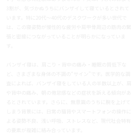
3割が、気づかぬうちにバンザイして寝ているとされて
います。特に20代～40代のデスクワークが多い世代で
は、この寝姿勢が慢性的な疲労や肩甲骨周辺の筋肉の緊
張と密接につながっていることが明らかになっていま
す。
バンザイ寝は、肩こり・背中の痛み・睡眠の質低下な
ど、さまざまな身体の不調の“サイン”です。医学的な調
査によれば、バンザイ寝をしている人の半数以上が、肩
や背中の痛み、朝の倦怠感などの症状を訴える傾向があ
るとされています。さらに、無意識のうちに腕を上げて
しまう背景には、日常の猫背やスマートフォンの操作に
よる姿勢不良、浅い呼吸、ストレスなど、現代社会特有
の要素が複雑に絡み合っています。