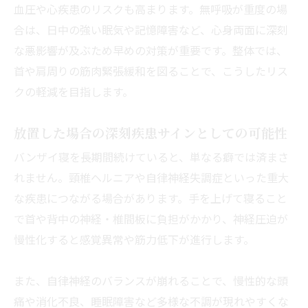
血圧や心疾患のリスクも高まります。無呼吸が重度の場
合は、日中の強い眠気や記憶障害など、心身両面に深刻
な悪影響が及ぶため早めの対策が重要です。整体では、
首や肩周りの筋肉緊張緩和を図ることで、こうしたリス
クの軽減を目指します。
放置した場合の深刻疾患サインとしての可能性
バンザイ寝を長期間続けていると、単なる癖では済まさ
れません。頸椎ヘルニアや自律神経失調症といった重大
な疾患につながる場合があります。手を上げて寝ること
で首や背中の神経・椎間板に負担がかかり、神経圧迫が
慢性化すると感覚異常や筋力低下が進行します。
また、自律神経のバランスが崩れることで、慢性的な頭
痛や消化不良、睡眠障害など多様な不調が現れやすくな