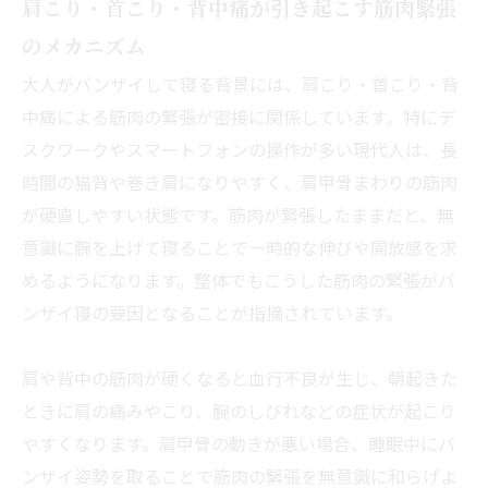
肩こり・首こり・背中痛が引き起こす筋肉緊張
のメカニズム
大人がバンザイして寝る背景には、肩こり・首こり・背
中痛による筋肉の緊張が密接に関係しています。特にデ
スクワークやスマートフォンの操作が多い現代人は、長
時間の猫背や巻き肩になりやすく、肩甲骨まわりの筋肉
が硬直しやすい状態です。筋肉が緊張したままだと、無
意識に腕を上げて寝ることで一時的な伸びや開放感を求
めるようになります。整体でもこうした筋肉の緊張がバ
ンザイ寝の要因となることが指摘されています。
肩や背中の筋肉が硬くなると血行不良が生じ、朝起きた
ときに肩の痛みやこり、腕のしびれなどの症状が起こり
やすくなります。肩甲骨の動きが悪い場合、睡眠中にバ
ンザイ姿勢を取ることで筋肉の緊張を無意識に和らげよ