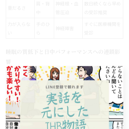
肩・背
神経根・血
数日続くなら早め
重だるさ
中
管圧迫
の受診推奨
力が入らな
手のひ
すぐに医療機関を
神経障害
い
ら
受診
睡眠の質低下と日中パフォーマンスへの連鎖影
響
バンザイして寝ることで、睡眠の質が大きく下がること
がわかっています。腕や肩の筋肉が常に緊張状態にな
り、深いノンレム睡眠に入りにくくなります。その結
果、十分な睡眠時間を確保しても、朝の疲労感やだるさ
が残りやすくなります。
ある調査では、バンザイ寝を習慣にしている人の約70％