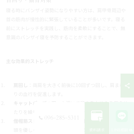
首回り・猫背対策
寝る時にバンザイ姿勢になりやすい方は、肩甲骨周辺や
首の筋肉が慢性的に緊張していることが多いです。寝る
前にストレッチを実践し、筋肉を柔軟にすることで、無
意識のバンザイ寝を予防することができます。
主な効果的ストレッチ
肩回し
：両肩を大きく前後に10回ずつ回し、肩まわ
りの血行を促進します。
キャットポーズ
：四つん這いで背中を丸めたり反らせ
たりを繰り返し、背骨と肩甲骨を柔らかくします。
096-285-5311
僧帽筋ストレッチ
：首を左右に倒し、反対側の手で
頭を優しく引き寄せて首筋を伸ばします。
資料請求
LINE相談