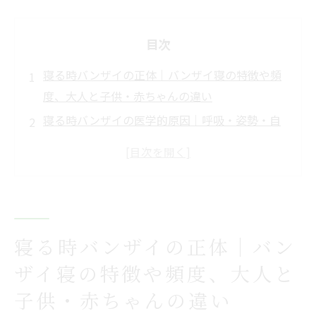
目次
寝る時バンザイの正体｜バンザイ寝の特徴や頻
度、大人と子供・赤ちゃんの違い
寝る時バンザイの医学的原因｜呼吸・姿勢・自
律神経・血行不良のメカニズム
寝る時バンザイの体への悪影響｜肩こり・しび
れ・頭痛・腰痛のリスク詳細
バンザイ寝をやめたい方のための即効性ある改
善策｜ストレッチ・習慣改善のステップ
寝る時バンザイの正体｜バン
スクール概要
ザイ寝の特徴や頻度、大人と
子供・赤ちゃんの違い