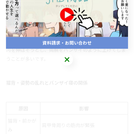
こり・首こりの悪循環
現代人に多い猫背や前かがみの姿勢は、首や肩、背中の
筋肉に大きな負担をかけています。日中の姿勢が悪いま
まだと、筋肉の緊張が解けず、肩こりや首こりが慢性化
しやすくなります。この状態で寝ると、体は無意識に筋
資料請求・お問い合わせ
肉を伸ばそうとし、両腕をバンザイのように上げてしま
うことが多いです。
猫背・姿勢の乱れとバンザイ寝の関係
原因
影響
猫背・前かが
肩甲骨周りの筋肉が緊張
み