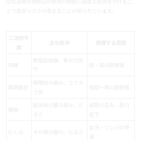
切な姿勢が顎周辺の筋肉や関節に過度な負荷をかけるこ
とで発症リスクが高まることが知られています。
二次的不
主な症状
関連する原因
調
緊張型頭痛、集中力低
頭痛
首・肩の筋緊張
下
開閉時の痛み、カクカ
顎関節症
頭部～顎の筋緊張
ク音
起床時の腰の痛み、だ
姿勢の歪み、筋力
腰痛
るさ
低下
血流・リンパの停
むくみ
手や顔の腫れ、だるさ
滞