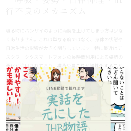
｜呼吸・姿勢・自律神経・血
行不良のメカニズム
寝る時にバンザイのように両腕を上げてしまう方は少な
くありません。これは単なる癖ではなく、身体の状態や
日常生活の影響が大きく関与しています。特に最近はデ
スクワークやスマートフォンの長時間利用による姿勢の
悪化が注目されており、猫背や肩こりが慢性化すること
で、就寝時に無意識にバンザイ姿勢を取ることが増えて
います。呼吸の浅さや自律神経の乱れ、血行不良など複
数の要因が複雑に絡み合い、体がリラックスしきれない
まま腕を上げてしまうのです。
猫背・姿勢の乱れが引き起こすバンザイ寝｜肩