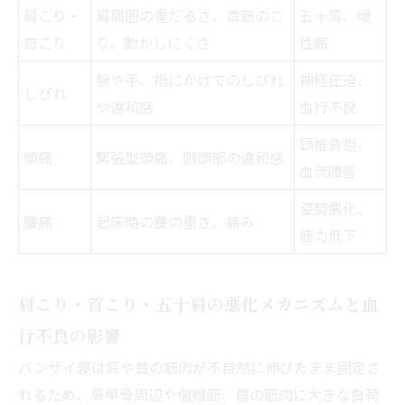
肩こり・
肩周囲の重だるさ、首筋のこ
五十肩、慢
首こり
り、動かしにくさ
性痛
腕や手、指にかけてのしびれ
神経圧迫、
しびれ
や違和感
血行不良
頸椎負担、
頭痛
緊張型頭痛、側頭部の違和感
血流障害
姿勢悪化、
腰痛
起床時の腰の重さ、痛み
筋力低下
肩こり・首こり・五十肩の悪化メカニズムと血
行不良の影響
バンザイ寝は肩や首の筋肉が不自然に伸びたまま固定さ
れるため、肩甲骨周辺や僧帽筋、首の筋肉に大きな負荷