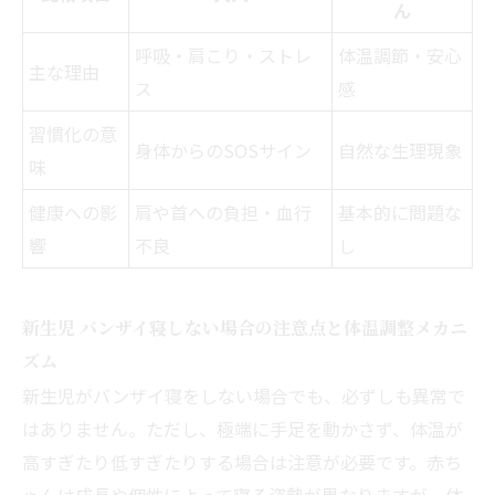
ん
呼吸・肩こり・ストレ
体温調節・安心
主な理由
ス
感
習慣化の意
身体からのSOSサイン
自然な生理現象
味
健康への影
肩や首への負担・血行
基本的に問題な
響
不良
し
新生児 バンザイ寝しない場合の注意点と体温調整メカニ
ズム
新生児がバンザイ寝をしない場合でも、必ずしも異常で
はありません。ただし、極端に手足を動かさず、体温が
高すぎたり低すぎたりする場合は注意が必要です。赤ち
ゃんは成長や個性によって寝る姿勢が異なりますが、体