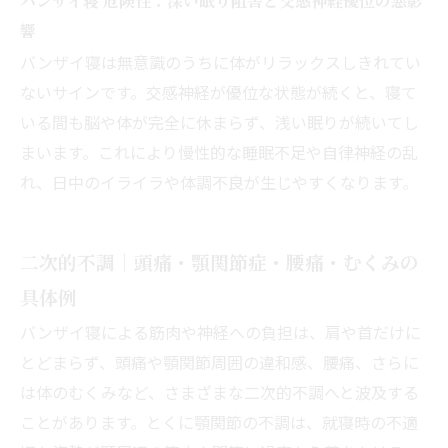
バンザイ寝 危険性：深い眠り阻害と交感神経優位の悪影
響
バンザイ寝は無意識のうちに体がリラックスしきれてい
ないサインです。交感神経が優位な状態が続くと、寝て
いる間も脳や体が完全に休まらず、浅い眠りが続いてし
まいます。これにより慢性的な睡眠不足や自律神経の乱
れ、日中のイライラや体調不良が生じやすくなります。
二次的不調｜頭痛・顎関節症・腰痛・むくみの
具体例
バンザイ寝による筋肉や神経への負担は、肩や首だけに
とどまらず、頭痛や顎関節周囲の違和感、腰痛、さらに
は体のむくみなど、さまざまな二次的不調へと波及する
ことがあります。とくに顎関節の不調は、就寝時の不適